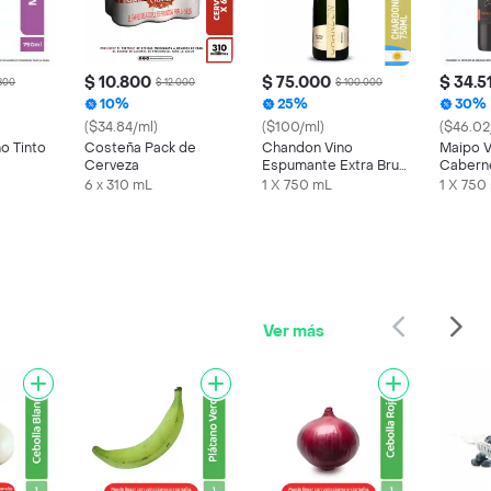
$ 10.800
$ 75.000
$ 34.5
.800
$ 12.000
$ 100.000
10%
25%
30%
($34.84/ml)
($100/ml)
($46.02
o Tinto
Costeña Pack de
Chandon Vino
Maipo V
Cerveza
Espumante Extra Brut
Cabern
750 ml
6 x 310 mL
1 X 750 mL
1 X 750
Ver más