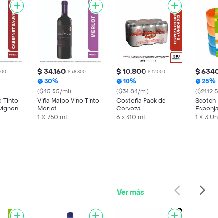
$ 34.160
$ 10.800
$ 634
.100
$ 48.800
$ 12.000
30%
10%
25%
($45.55/ml)
($34.84/ml)
($2112.
o Tinto
Viña Maipo Vino Tinto
Costeña Pack de
Scotch 
vignon
Merlot
Cerveza
Esponja
Rayar
1 X 750 mL
6 x 310 mL
1 X 3 U
Ver más