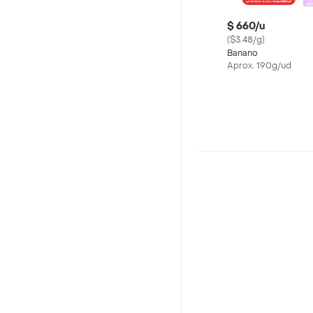
$ 660/u
($3.48/g)
Banano
Aprox. 190g/ud