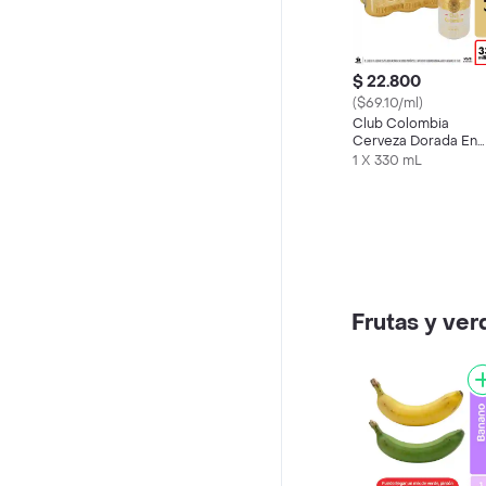
$ 22.800
($69.10/ml)
Club Colombia
Cerveza Dorada En
Lata 330 ML X6 Und
1 X 330 mL
Frutas y ver