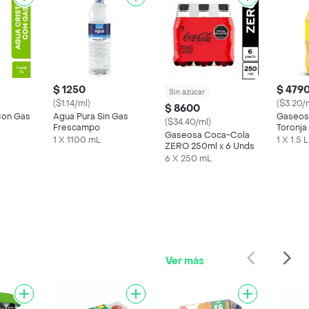
$ 1250
$ 479
Sin azúcar
($1.14/ml)
($3.20/
$ 8600
Con Gas
Agua Pura Sin Gas
Gaseos
($34.40/ml)
Frescampo
Toronja 
Gaseosa Coca-Cola
1 X 1100 mL
1 X 1.5 L
ZERO 250ml x 6 Unds
6 X 250 mL
Ver más