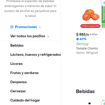
Prohíbase el expendio de bebidas
embriagantes a menores de edad. El
exceso de alcohol es perjudicial para
la salud
Promociones
$ 885/u
$ 1475/u
Ver todos los pasillos
40%
($4.92/g)
Bebidas
Tomate Chonto
Aprox. 180g/ud
Lácteos, huevos y refrigerados
Licores
Frutas y verduras
Despensa
Bebidas
Cervezas
Cuidado del hogar