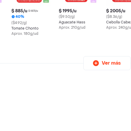
$ 885/u
$ 1995/u
$ 2005/u
$ 1475/u
40%
($9.50/g)
($8.36/g)
Aguacate Hass
Cebolla Cabe
($4.92/g)
Aprox. 210g/ud
Aprox. 240g/
Tomate Chonto
Aprox. 180g/ud
Ver más