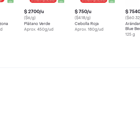
$ 2700/u
$ 750/u
$ 754
($6/g)
($4.18/g)
($60.32
zona
Plátano Verde
Cebolla Roja
Aránda
Blue Be
ud
Aprox. 450g/ud
Aprox. 180g/ud
125 g