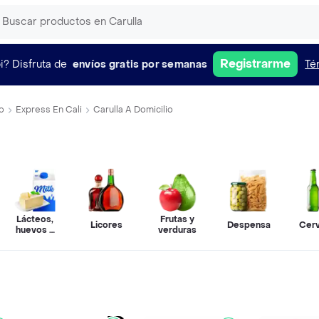
Registrarme
i?
Disfruta de
envíos gratis por semanas
Té
o
Express En Cali
Carulla A Domicilio
Lácteos,
Frutas y
Licores
Despensa
Cer
huevos y
verduras
refrigerados