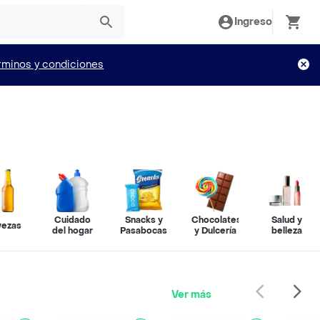
Ingreso
rminos y condiciones
Cuidado
Snacks y
Chocolates
Salud y
vezas
del hogar
Pasabocas
y Dulcería
belleza
Ver más