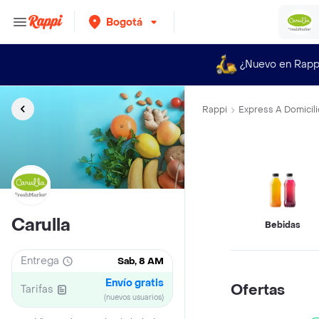
Bogotá
¿Nuevo en Rapp
Rappi
Express A Domicili
Carulla
Bebidas
Entrega
Sab, 8 AM
Envío gratis
Ofertas
Tarifas
(nuevos usuarios)