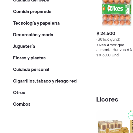
Cuidado del bebé
Comida preparada
Tecnología y papelería
$ 24.500
Decoración y moda
($816.67/und)
Kikes Amor que
Juguetería
alimenta Huevos AA
Rojos L
1 X 30.0 Und
Flores y plantas
Cuidado personal
Cigarrillos, tabaco y riesgo reducido
Otros
Licores
Combos