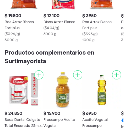
$ 19.800
$ 12.100
$ 3950
$ 1
Roa Arroz Blanco
Diana Arroz Blanco
Roa Arroz Blanco
Flor
Fortiplus
(
$4.04/g
)
Fortiplus
con
(
$3.96/g
)
3000 g
(
$3.95/g
)
(
$3.
5000 g
1000 g
3 K
Productos complementarios en
Surtimayorista
$ 24.850
$ 15.900
$ 6950
$ 1
Seda Dental Colgate
Frescampo Aceite
Aceite Vegetal
Total Encerado 25m x
Vegetal
Frescampo
May