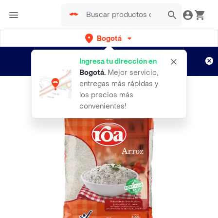
Bogotá
Regístrate
¿Nuevo en Rappi?
y disfruta de
Ingresa tu dirección en
envíos gratis por semanas
Aplican TyC
Bogotá
.
Mejor servicio,
entregas más rápidas y
los precios más
convenientes!