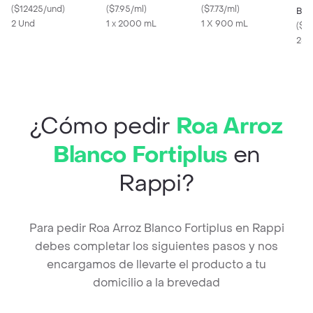
2und
(
$12425/und
)
(
$7.95/ml
)
(
$7.73/ml
)
Bla
2 Und
1 x 2000 mL
1 X 900 mL
(
$4.
250
¿Cómo pedir
Roa Arroz
Blanco Fortiplus
en
Rappi?
Para pedir Roa Arroz Blanco Fortiplus en Rappi
debes completar los siguientes pasos y nos
encargamos de llevarte el producto a tu
domicilio a la brevedad