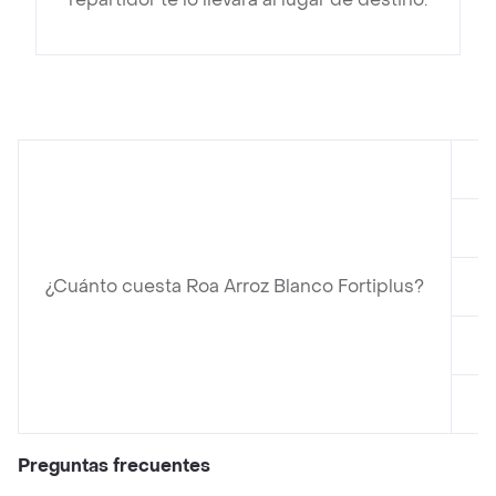
e
en
¿Cuánto cuesta Roa Arroz Blanco Fortiplus?
en
e
e
Preguntas frecuentes