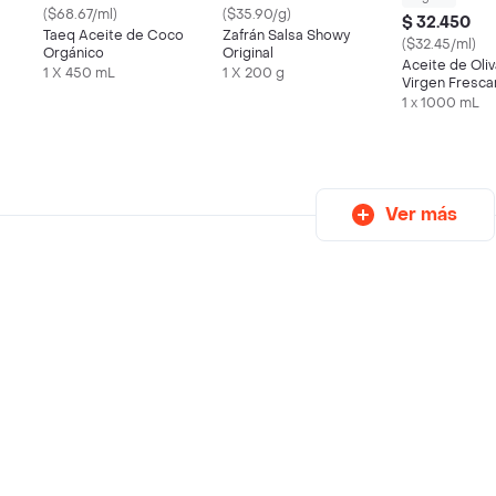
($68.67/ml)
($35.90/g)
$ 32.450
Taeq Aceite de Coco
Zafrán Salsa Showy
($32.45/ml)
Orgánico
Original
Aceite de Oliv
1 X 450 mL
1 X 200 g
Virgen Fresc
1 x 1000 mL
Ver más