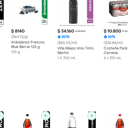
$ 8140
$ 34.160
$ 10.800
$ 48.800
$ 12
($65.12/g)
30%
10%
Arándanos Frescos
($45.55/ml)
($34.84/ml)
Blue Berrie 125 g
Viña Maipo Vino Tinto
Costeña Pack
125 g
Merlot
Cerveza
1 X 750 mL
6 x 310 mL