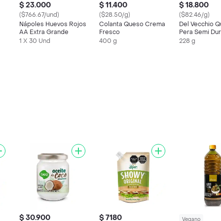
$ 23.000
$ 11.400
$ 18.800
($766.67/und)
($28.50/g)
($82.46/g)
Nápoles Huevos Rojos
Colanta Queso Crema
Del Vecchio 
AA Extra Grande
Fresco
Pera Semi Du
Graso
1 X 30 Und
400 g
228 g
$ 30.900
$ 7180
Vegano