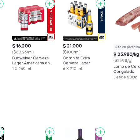
$ 16.200
$ 21.000
Alto en proteina
($60.23/ml)
($100/ml)
$ 23.980/kg
Budweiser Cerveza
Coronita Extra
($23.98/g)
Lager Americana en
Cerveza Lager
Lomo de Cer
Lata
1 X 269 mL
6 X 210 mL
Congelado
Desde 500g