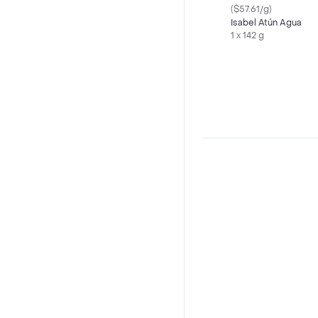
($57.61/g)
Isabel Atún Agua
1 x 142 g