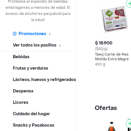
Prohíbase el expendio de bebidas
embriagantes a menores de edad. El
exceso de alcohol es perjudicial para
la salud
Promociones
$ 18.900
Ver todos los pasillos
($42/g)
Taeq Carne de Res
Bebidas
Molida Extra Magra
450 g
Frutas y verduras
Lácteos, huevos y refrigerados
Despensa
Licores
Ofertas
Cuidado del hogar
Snacks y Pasabocas