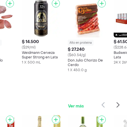
$ 14.500
$ 61.5
Alto en proteina
($29/ml)
($228.6
$ 27.240
Weidmann Cerveza
Budwei
($60.54/g)
Super Strong en Lata
Lata
do
Don Julio Chorizo De
1 X 500 mL
24 X 26
Cerdo
1 X 450.0 g
Ver más