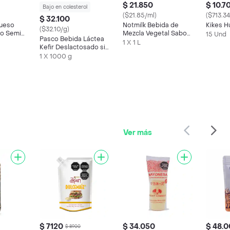
$ 21.850
$ 10.7
Bajo en colesterol
($21.85/ml)
($713.3
$ 32.100
Queso
Notmilk Bebida de
Kikes H
($32.10/g)
ro Semi
Mezcla Vegetal Sabor
15 Und
Pasco Bebida Láctea
Chocolate
1 X 1 L
Kefir Deslactosado sin
Dulce
1 X 1000 g
Ver más
$ 7120
$ 34.050
$ 48.
$ 8900