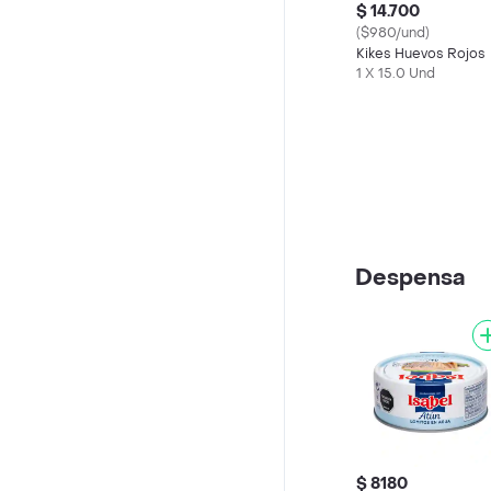
$ 14.700
($980/und)
Kikes Huevos Rojos
1 X 15.0 Und
Despensa
$ 8180