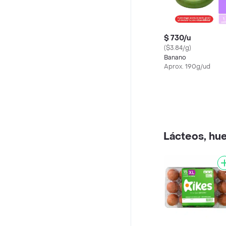
$ 730/u
($3.84/g)
Banano
Aprox. 190g/ud
Lácteos, hue