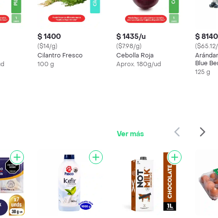
$ 1400
$ 1435/u
$ 8140
($14/g)
($7.98/g)
($65.12
Cilantro Fresco
Cebolla Roja
Aránda
Blue Be
ud
100 g
Aprox. 180g/ud
125 g
Ver más