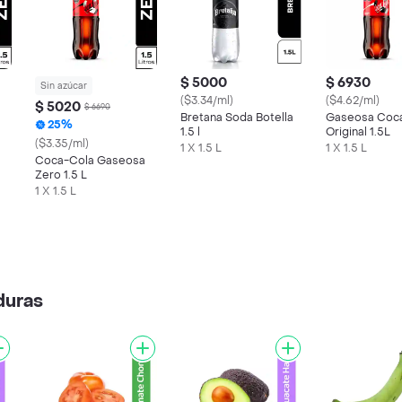
$ 5000
$ 6930
Sin azúcar
($3.34/ml)
($4.62/ml)
$ 5020
$ 6690
Bretana Soda Botella
Gaseosa Coc
25%
1.5 l
Original 1.5L
($3.35/ml)
1 X 1.5 L
1 X 1.5 L
Coca-Cola Gaseosa
Zero 1.5 L
1 X 1.5 L
duras