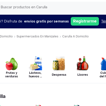
Registrarme
i?
Disfruta de
envíos gratis por semanas
Té
Domicilio
Supermercados En Manizales
Carulla A Domicilio
Frutas y
Lácteos,
Cui
Despensa
Licores
verduras
huevos y
del 
refrigerados
lla