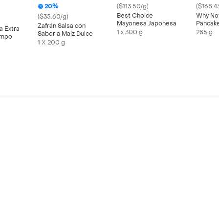
20%
($113.50/g)
($168.4
Best Choice
Why Not
($35.60/g)
Mayonesa Japonesa
Pancake
Zafrán Salsa con
a Extra
Almendr
1 x 300 g
285 g
Sabor a Maíz Dulce
ampo
Churro
1 X 200 g