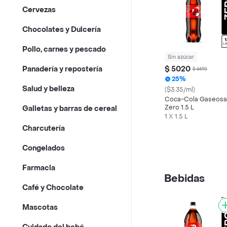
Cervezas
Chocolates y Dulcería
Pollo, carnes y pescado
Sin azúcar
$ 5020
Panadería y repostería
$ 6690
25%
Salud y belleza
($3.35/ml)
Coca-Cola Gaseosa
Zero 1.5 L
Galletas y barras de cereal
1 X 1.5 L
Charcutería
Congelados
Farmacia
Bebidas
Café y Chocolate
Mascotas