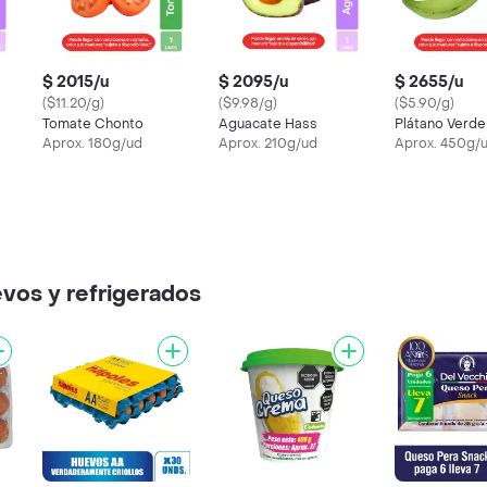
$ 2015/u
$ 2095/u
$ 2655/u
($11.20/g)
($9.98/g)
($5.90/g)
Tomate Chonto
Aguacate Hass
Plátano Verde
Aprox. 180g/ud
Aprox. 210g/ud
Aprox. 450g/
vos y refrigerados