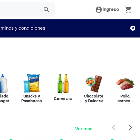
Ingreso
rminos y condiciones
dado
Snacks y
Chocolates
Pollo,
Cervezas
hogar
Pasabocas
y Dulcería
carnes y
pescado
Ver más