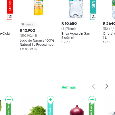
$ 10.650
$ 264
Sin azúcar
($1.78/ml)
($2.64/
$ 10.900
a-Cola
Brisa Agua sin Gas
Cristal
($10.90/ml)
Bidón 6l
1 L
Jugo de Naranja 100%
1 X 6 L
1 x 1 L
Natural 1 L Frescampo
1 X 1000 ml
Ver más