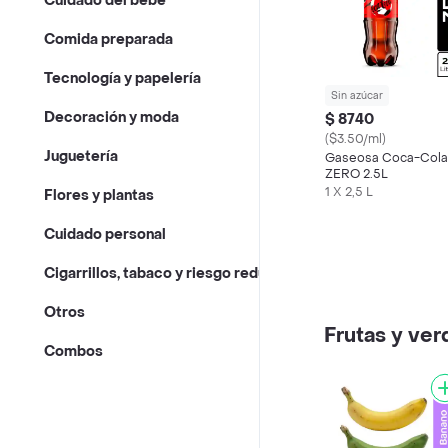
Cuidado del bebé
Comida preparada
Tecnología y papelería
Sin azúcar
Decoración y moda
$ 8740
($3.50/ml)
Juguetería
Gaseosa Coca-Cola
ZERO 2.5L
1 X 2,5 L
Flores y plantas
Cuidado personal
Cigarrillos, tabaco y riesgo reducido
Otros
Frutas y ver
Combos