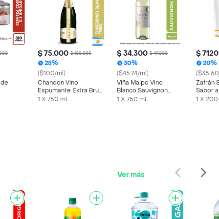
$ 75.000
$ 34.300
$ 7120
.000
$ 100.000
$ 49.000
25%
30%
20%
($100/ml)
($45.74/ml)
($35.60
 de
Chandon Vino
Viña Maipo Vino
Zafrán 
Espumante Extra Brut
Blanco Sauvignon
Sabor a
750 ml
Blanc
1 X 750 mL
1 X 750 mL
1 X 200
Ver más