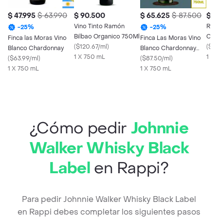
$ 47.995
$ 63.990
$ 90.500
$ 65.625
$ 87.500
$ 2
Vino Tinto Ramón
Ros
-
25
%
-
25
%
Bilbao Organico 750Ml
Cab
Finca las Moras Vino
Finca Las Moras Vino
(
$120.67/ml
)
(
$31
Blanco Chardonnay
Blanco Chardonnay
1 X 750 mL
1 X
(
$63.99/ml
)
Barrel Select
(
$87.50/ml
)
1 X 750 mL
1 X 750 mL
¿Cómo pedir
Johnnie
Walker Whisky Black
Label
en Rappi?
Para pedir Johnnie Walker Whisky Black Label
en Rappi debes completar los siguientes pasos