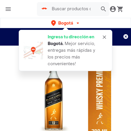
Bogotá
Regístrate
¿Nuevo en Rappi?
y disfruta de
Ingresa tu dirección en
envíos gratis por semanas
Aplican TyC
Bogotá
.
Mejor servicio,
entregas más rápidas y
los precios más
convenientes!