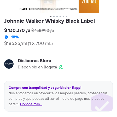
Johnnie Walker Whisky Black Label
$ 130.370
/
u
$ 158.990
/
u
-
18
%
$186.25/ml
(
1 X 700 mL
)
Dislicores Store
Disponible en
Bogotá
Compra con tranquilidad y seguridad en Rappi
Nos enfocamos en ofrecerte los mejores precios, proteger tus
compras y que puedas utilizar el medio de pago más practico
para ti.
Conoce más...