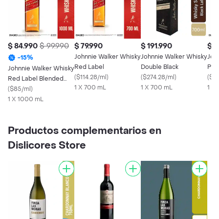
$ 84.990
$ 99.990
$ 79.990
$ 191.990
$ 
Johnnie Walker Whisky
Johnnie Walker Whisky
Joh
-
15
%
Red Label
Double Black
Pre
Johnnie Walker Whisky
(
$114.28/ml
)
(
$274.28/ml
)
(
$2
Red Label Blended
1 X 700 mL
1 X 700 mL
1 X
Scotch
(
$85/ml
)
1 X 1000 mL
Productos complementarios en
Dislicores Store