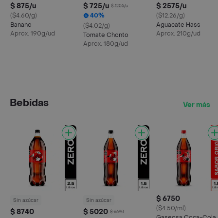
$ 875/u
$ 725/u
$ 2575/u
$ 1205/u
($4.60/g)
40%
($12.26/g)
Banano
Aguacate Hass
($4.02/g)
Aprox. 190g/ud
Aprox. 210g/ud
Tomate Chonto
Aprox. 180g/ud
Bebidas
Ver más
$ 6750
Sin azúcar
Sin azúcar
($4.50/ml)
$ 8740
$ 5020
$ 6690
Gaseosa Coca-Cola