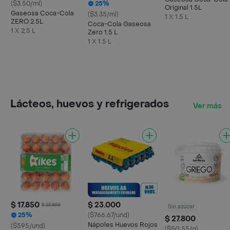
($3.50/ml)
25%
Original 1.5L
Gaseosa Coca-Cola
($3.35/ml)
1 X 1.5 L
ZERO 2.5L
Coca-Cola Gaseosa
1 X 2,5 L
Zero 1.5 L
1 X 1.5 L
Lácteos, huevos y refrigerados
Ver más
$ 17.850
$ 23.000
$ 23.800
Sin azúcar
25%
($766.67/und)
$ 27.800
Nápoles Huevos Rojos
($595/und)
($50.55/g)