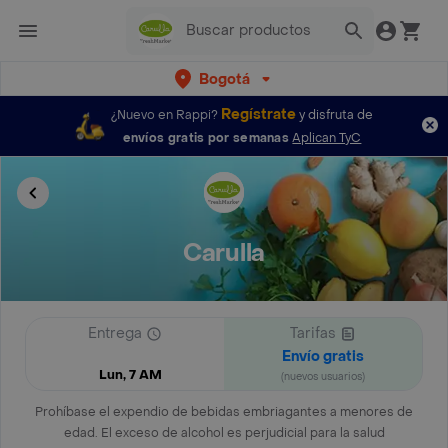
Bogotá
Regístrate
¿Nuevo en Rappi?
y disfruta de
envíos gratis por semanas
Aplican TyC
Carulla
Entrega
Tarifas
Envío gratis
Lun, 7 AM
(nuevos usuarios)
Prohíbase el expendio de bebidas embriagantes a menores de
edad. El exceso de alcohol es perjudicial para la salud