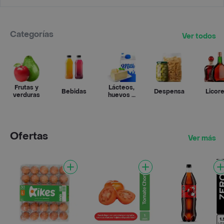
Categorías
Ver todos
Frutas y
Lácteos,
Bebidas
Despensa
Licor
verduras
huevos y
refrigerados
Ofertas
Ver más