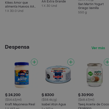
AA Extra Grande
Kikes Amor que
San Martin Yogurt
1 X 30 Und
alimenta Huevos AA
Griego Vainilla
Rojos L
1 X 30.0 Und
550 g
Despensa
Ver más
$ 24.200
$ 8300
$ 30.900
($54.63/ml)
($58.46/g)
($68.67/ml)
Kraft Mayonesa Real
Isabel Atún Agua
Taeq Aceite de Coco
Orgánico
1 X 443 mL
1 x 142 g