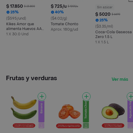
$ 17.850
$ 725/u
$ 23.800
$ 1205/u
Sin azúcar
25%
40%
$ 5020
$ 6690
($595/und)
($4.02/g)
25%
Kikes Amor que
Tomate Chonto
($3.35/ml)
alimenta Huevos AA
Aprox. 180g/ud
Coca-Cola Gaseosa
Rojos L
1 X 30.0 Und
Zero 1.5 L
1 X 1.5 L
Frutas y verduras
Ver más