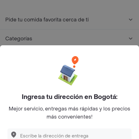
Pide tu comida favorita cerca de ti
Categorías
Únete a Rappi
Sobre Rappi
Facebook
Twitter
Instagram
Ingresa tu dirección en Bogotá:
Mejor servicio, entregas más rápidas y los precios
©
2026
Rappi Inc. All rights reserved.
más convenientes!