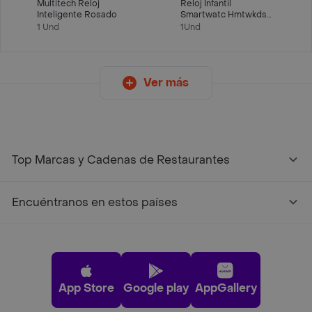
Multitech Reloj
Reloj Infantil
Inteligente Rosado
Smartwatc Hmtwkds1a
Azul
1 Und
1Und
Ver más
Top Marcas y Cadenas de Restaurantes
Encuéntranos en estos países
App Store
Google play
AppGallery