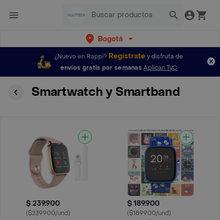
Bogotá
Regístrate
¿Nuevo en Rappi?
y disfruta de
envíos gratis por semanas
Aplican TyC
Smartwatch y Smartband
$ 239.900
$ 189.900
($239900/und)
($189900/und)