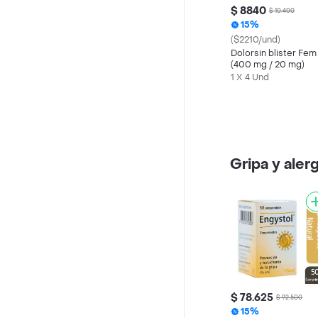
$ 8840
$ 10.400
15%
($2210/und)
Dolorsin blister Fem
(400 mg / 20 mg)
1 X 4 Und
Gripa y aler
$ 78.625
$ 92.500
15%