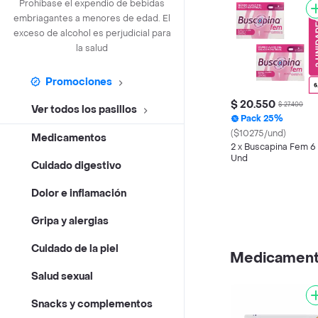
Prohíbase el expendio de bebidas
embriagantes a menores de edad. El
exceso de alcohol es perjudicial para
la salud
Promociones
$ 20.550
$ 27.400
Ver todos los pasillos
Pack 25%
($10275/und)
Medicamentos
2 x Buscapina Fem 6
Und
Cuidado digestivo
Dolor e inflamación
Gripa y alergias
Cuidado de la piel
Medicamen
Salud sexual
Snacks y complementos