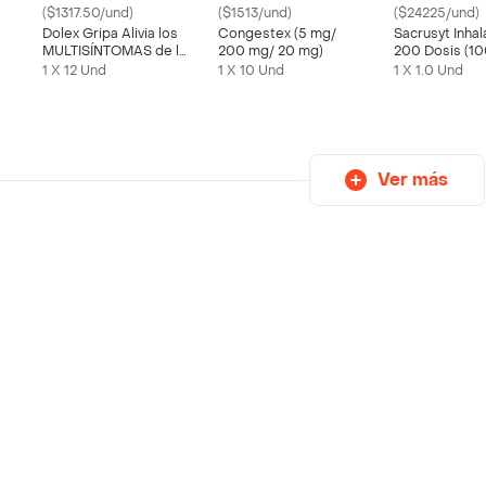
($1317.50/und)
($1513/und)
($24225/und)
Dolex Gripa Alivia los
Congestex (5 mg/
Sacrusyt Inha
MULTISÍNTOMAS de la
200 mg/ 20 mg)
200 Dosis (1
Gripa X 12 tabs
1 X 12 Und
1 X 10 Und
1 X 1.0 Und
Ver más