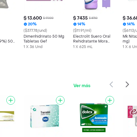
$ 13.600
$ 7435
$ 36.6
$ 17.000
$ 8750
20%
14%
14%
($377.78/und)
($11.91/ml)
($6113/
Dimenhidrinato 50 Mg
Electrolit Suero Oral
Mk Nita
0.9%) 500
Tabletas Gef
Rehidratante Mora
mg)
Azul
1 X 36 Und
1 X 625 mL
1 X 6 U
Ver más