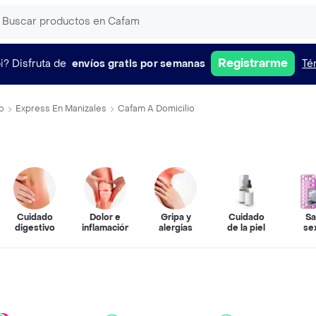
Registrarme
i?
Disfruta de
envíos gratis por semanas
Té
o
Express En Manizales
Cafam A Domicilio
Cuidado
Dolor e
Gripa y
Cuidado
Sa
s
digestivo
inflamación
alergias
de la piel
se