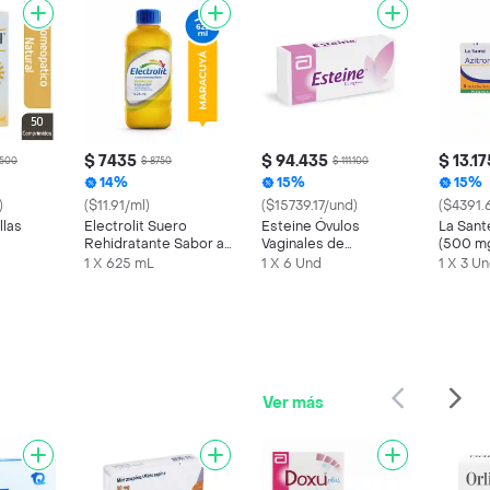
$ 7435
$ 94.435
$ 13.17
.500
$ 8750
$ 111.100
14%
15%
15%
)
($11.91/ml)
($15739.17/und)
($4391.
llas
Electrolit Suero
Esteine Óvulos
La Sant
Rehidratante Sabor a
Vaginales de
(500 m
Maracuyá
Liberación Sostenida
1 X 625 mL
1 X 6 Und
1 X 3 U
Ver más