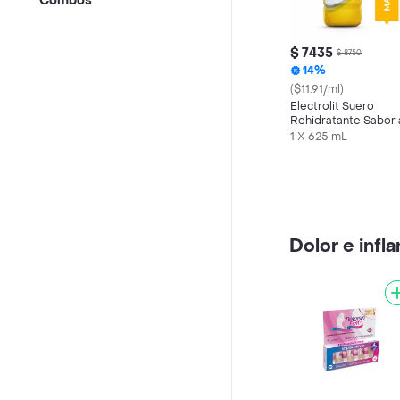
Combos
$ 7435
$ 8750
14%
($11.91/ml)
Electrolit Suero
Rehidratante Sabor 
Maracuyá
1 X 625 mL
Dolor e infl