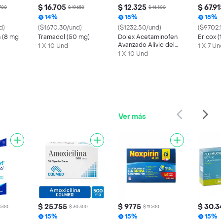
$ 16.705
$ 12.325
$ 67.9
.700
$ 19.650
$ 14.500
14%
15%
15%
d)
($1670.30/und)
($1232.50/und)
($9702.
 (8 mg
Tramadol (50 mg)
Dolex Acetaminofen
Ericox 
Avanzado Alivio del
1 X 10 Und
1 X 7 U
Dolor y la Fiebre x 10
1 X 10 Und
Ver más
$ 25.755
$ 9775
$ 30.3
.500
$ 30.300
$ 11.500
15%
15%
15%