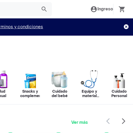
Ingreso
rminos y condiciones
lud
Snacks y
Cuidado
Equipo y
Cuidado
xual
complementos
del bebé
material
Personal
médico
Ver más