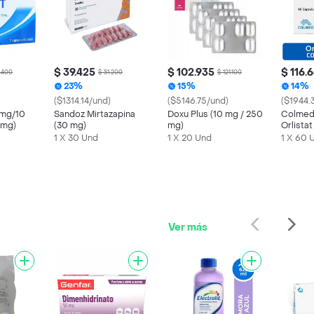
$ 39.425
$ 102.935
$ 116.
.400
$ 51.200
$ 121.100
23%
15%
14%
($1314.14/und)
($5146.75/und)
($1944.
 mg/10
Sandoz Mirtazapina
Doxu Plus (10 mg / 250
Colmed 
 mg)
(30 mg)
mg)
Orlistat
1 X 30 Und
1 X 20 Und
1 X 60 
Ver más