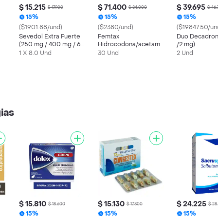
$ 15.215
$ 71.400
$ 39.695
$ 17.900
$ 84.000
$ 46
15%
15%
15%
($1901.88/und)
($2380/und)
($19847.50/un
Sevedol Extra Fuerte
Femtax
Duo Decadron
(250 mg / 400 mg / 65
Hidrocodona/acetaminofen
/2 mg)
mg)
5/325 Mg
1 X 8.0 Und
30 Und
2 Und
gias
$ 15.810
$ 15.130
$ 24.225
$ 18.600
$ 17.800
$ 28
15%
15%
15%