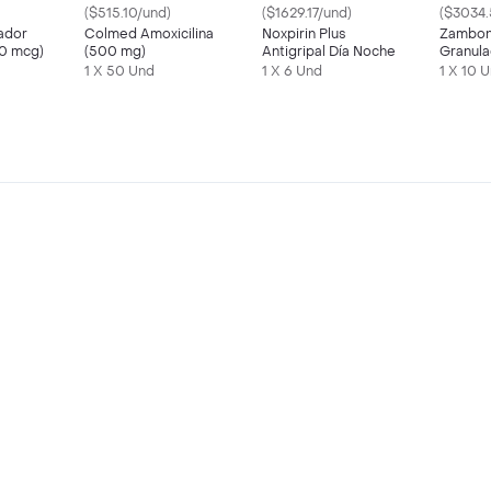
($515.10/und)
($1629.17/und)
($3034.
lador
Colmed Amoxicilina
Noxpirin Plus
Zambon 
00 mcg)
(500 mg)
Antigripal Día Noche
Granul
Naranj
1 X 50 Und
1 X 6 Und
1 X 10 