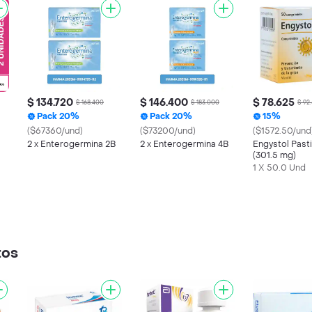
$ 134.720
$ 146.400
$ 78.625
$ 168.400
$ 183.000
$ 92
Pack 20%
Pack 20%
15%
($67360/und)
($73200/und)
($1572.50/und
2 x Enterogermina 2B
2 x Enterogermina 4B
Engystol Pasti
(301.5 mg)
1 X 50.0 Und
tos