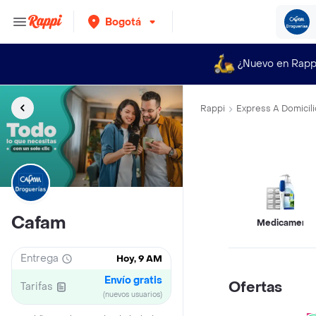
Bogotá
¿Nuevo en Rapp
Rappi
Express A Domicili
Cafam
Medicamento
Entrega
Hoy, 9 AM
Envío gratis
Ofertas
Tarifas
(nuevos usuarios)