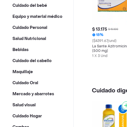
Cuidado del bebé
Equipo y material médico
Cuidado Personal
$ 13.175
$ 15.500
15%
Salud Nutricional
($4391.67/und)
La Sante Azitromicin
Bebidas
(500 mg)
1 X 3 Und
Cuidado del cabello
Maquillaje
Cuidado Oral
Cuidado dig
Mercado y abarrotes
Salud visual
Cuidado Hogar