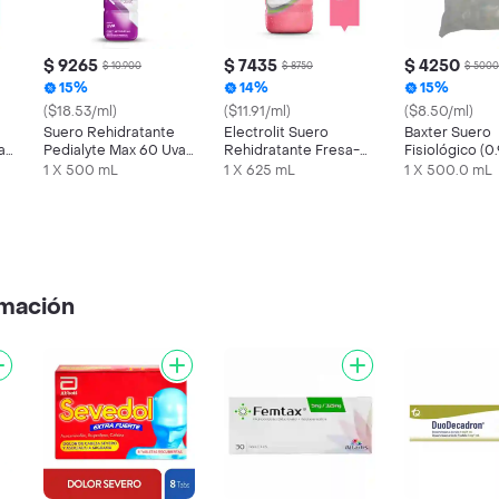
$ 9265
$ 7435
$ 4250
$ 10.900
$ 8750
$ 5000
15%
14%
15%
($18.53/ml)
($11.91/ml)
($8.50/ml)
Suero Rehidratante
Electrolit Suero
Baxter Suero
a
Pedialyte Max 60 Uva
Rehidratante Fresa-
Fisiológico (
Frasco 500 mL
Kiwi
mL
1 X 500 mL
1 X 625 mL
1 X 500.0 mL
amación