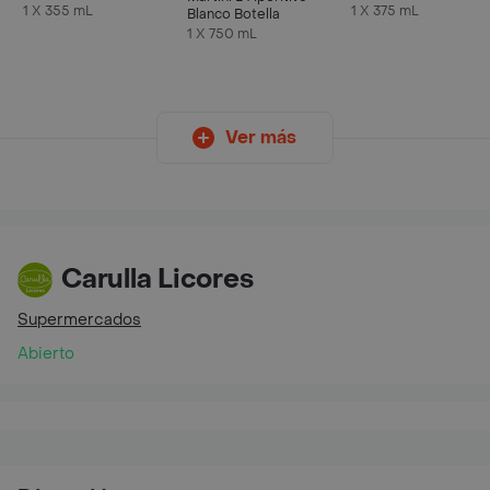
Sabor Frambuesa y
375 ml
1 X 355 mL
1 X 375 mL
Blanco Botella
Limón
1 X 750 mL
Ver más
Carulla Licores
Supermercados
Abierto