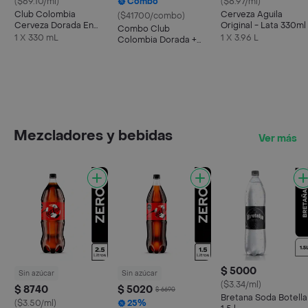
($69.10/ml)
Combo
($8.97/ml)
Club Colombia
Cerveza Aguila
($41700/combo)
Cerveza Dorada En
Original - Lata 330ml
Combo Club
Lata 330 ML X6 Unds
12
1 X 330 mL
1 X 3.96 L
Colombia Dorada +
Taeq Carne De Res
Molida
Mezcladores y bebidas
Ver más
$ 5000
Sin azúcar
Sin azúcar
($3.34/ml)
$ 8740
$ 5020
$ 6690
Bretana Soda Botella
($3.50/ml)
25%