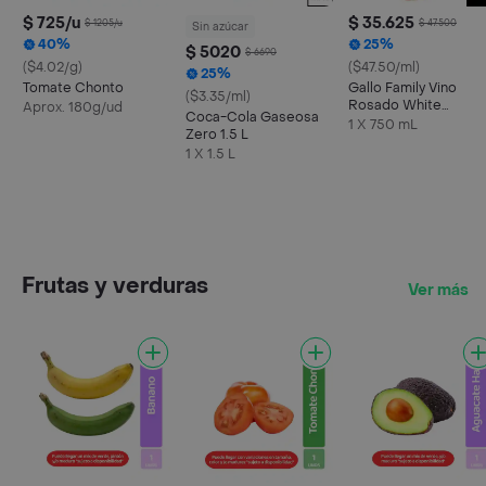
$ 725/u
$ 35.625
$ 1205/u
$ 47.500
Sin azúcar
40%
25%
$ 5020
$ 6690
($4.02/g)
($47.50/ml)
25%
Tomate Chonto
Gallo Family Vino
($3.35/ml)
Rosado White
Aprox. 180g/ud
Coca-Cola Gaseosa
Zinfandel
1 X 750 mL
Zero 1.5 L
1 X 1.5 L
Frutas y verduras
Ver más