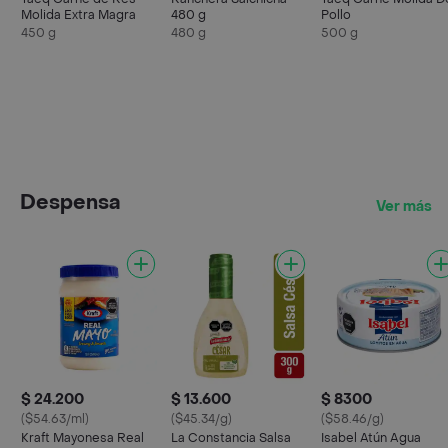
Molida Extra Magra
480 g
Pollo
450 g
480 g
500 g
Despensa
Ver más
$ 24.200
$ 13.600
$ 8300
($54.63/ml)
($45.34/g)
($58.46/g)
Kraft Mayonesa Real
La Constancia Salsa
Isabel Atún Agua