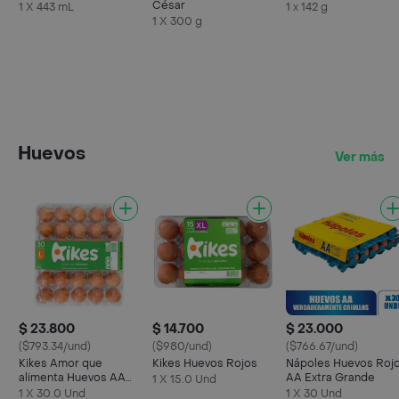
César
1 X 443 mL
1 x 142 g
1 X 300 g
Huevos
Ver más
$ 23.800
$ 14.700
$ 23.000
($793.34/und)
($980/und)
($766.67/und)
Kikes Amor que
Kikes Huevos Rojos
Nápoles Huevos Roj
alimenta Huevos AA
AA Extra Grande
1 X 15.0 Und
Rojos L
1 X 30.0 Und
1 X 30 Und