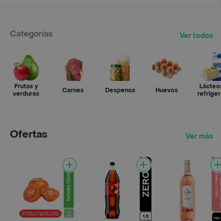
Categorías
Ver todos
Frutas y
Lácteo
Carnes
Despensa
Huevos
verduras
refrige
Ofertas
Ver más