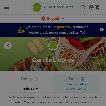
Bogotá
Regístrate
¿Nuevo en Rappi?
y disfruta de
envíos gratis por semanas
Aplican TyC
Carulla Licores
Entrega
Tarifas
Envío gratis
Sab, 8 AM
(nuevos usuarios)
Prohíbase el expendio de bebidas embriagantes a menores de
edad. El exceso de alcohol es perjudicial para la salud