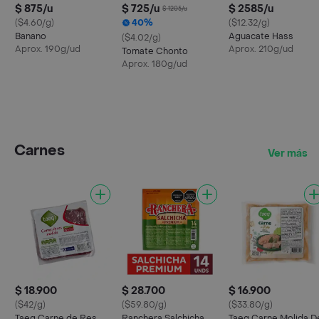
$ 875/u
$ 725/u
$ 2585/u
$ 1205/u
($4.60/g)
40%
($12.32/g)
Banano
Aguacate Hass
($4.02/g)
Aprox. 190g/ud
Aprox. 210g/ud
Tomate Chonto
Aprox. 180g/ud
Carnes
Ver más
$ 18.900
$ 28.700
$ 16.900
($42/g)
($59.80/g)
($33.80/g)
Taeq Carne de Res
Ranchera Salchicha
Taeq Carne Molida D