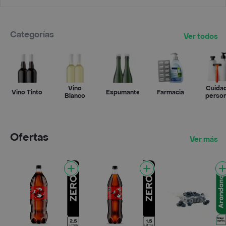
Categorías
Ver todos
Vino
Cuida
Vino Tinto
Espumantes
Farmacia
Blanco
person
Ofertas
Ver más