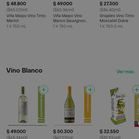
$ 48.800
$ 49.000
$ 27.300
($65.07/ml)
($65.34/ml)
($36.40/ml)
Viña Maipo Vino Tinto
Viña Maipo Vino
Grajales Vino Tinto
Merlot
Blanco Sauvignon
Moscatel Dulce
Blanc
1 X 750 mL
1 X 750 mL
1 X 750.0 mL
Vino Blanco
Ver más
$ 49.000
$ 50.300
$ 32.550
($65.34/ml)
($67.07/ml)
($32.55/ml)