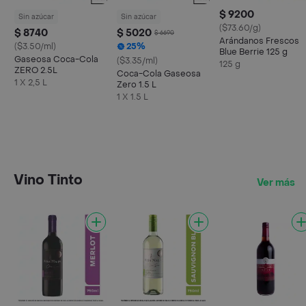
$ 9200
Sin azúcar
Sin azúcar
($73.60/g)
$ 8740
$ 5020
$ 6690
Arándanos Frescos
($3.50/ml)
25%
Blue Berrie 125 g
Gaseosa Coca-Cola
($3.35/ml)
125 g
ZERO 2.5L
Coca-Cola Gaseosa
1 X 2,5 L
Zero 1.5 L
1 X 1.5 L
Vino Tinto
Ver más