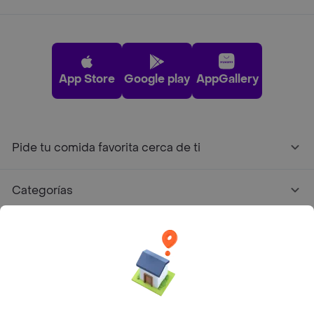
App Store
Google play
AppGallery
Pide tu comida favorita cerca de ti
Categorías
Únete a Rappi
Sobre Rappi