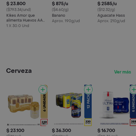
$ 23.800
$ 875/u
$ 2585/u
($793.34/und)
($4.60/g)
($12.32/g)
Kikes Amor que
Banano
Aguacate Hass
alimenta Huevos AA
Aprox. 190g/ud
Aprox. 210g/ud
Rojos L
1 X 30.0 Und
Cerveza
Ver más
$ 23.100
$ 36.300
$ 16.700