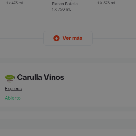
Mango
375 ml
1 x 473 mL
1 X 375 mL
Blanco Botella
1 X 750 mL
Ver más
Carulla Vinos
Express
Abierto