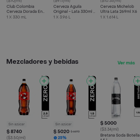
($70/ml)
($9.17/ml)
($10.35/ml)
Club Colombia
Cerveza Aguila
Cerveza Michelob
Cerveza Dorada En
Original - Lata 330ml x
Ultra Lata 269ml X6
Lata 330 ML X6 Unds
12
1 X 330 mL
1 X 3.96 L
1 X 1.614 L
Mezcladores y bebidas
Ver más
$ 5000
Sin azúcar
Sin azúcar
($3.34/ml)
$ 8740
$ 5020
$ 6690
Bretana Soda Botella
($3.50/ml)
25%