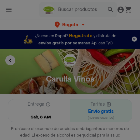
Bogotá
Regístrate
¿Nuevo en Rappi?
y disfruta de
envíos gratis por semanas
Aplican TyC
Carulla Vinos
Entrega
Tarifas
Envío gratis
Sab, 8 AM
(nuevos usuarios)
Prohíbase el expendio de bebidas embriagantes a menores de
edad. El exceso de alcohol es perjudicial para la salud