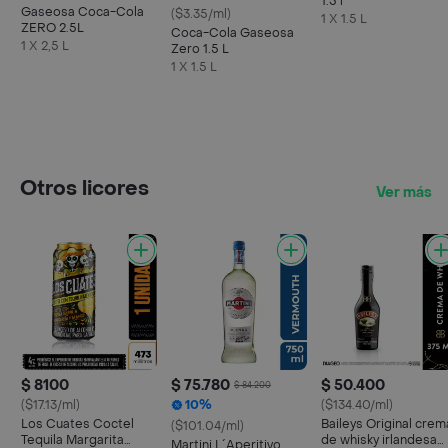
1.5 l
Gaseosa Coca-Cola
($3.35/ml)
1 X 1.5 L
ZERO 2.5L
Coca-Cola Gaseosa
1 X 2,5 L
Zero 1.5 L
1 X 1.5 L
Otros licores
Ver más
$ 8100
$ 75.780
$ 50.400
$ 84.200
($17.13/ml)
10%
($134.40/ml)
Los Cuates Coctel
Baileys Original crem
($101.04/ml)
Tequila Margarita
de whisky irlandesa
Martini L´Aperitivo