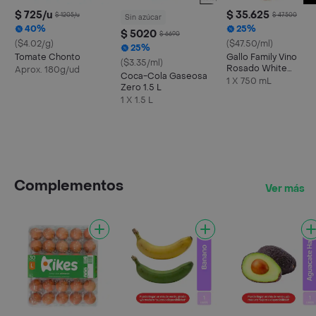
$ 725/u
$ 35.625
$ 1205/u
$ 47.500
Sin azúcar
40%
25%
$ 5020
$ 6690
($4.02/g)
($47.50/ml)
25%
Tomate Chonto
Gallo Family Vino
($3.35/ml)
Rosado White
Aprox. 180g/ud
Coca-Cola Gaseosa
Zinfandel
1 X 750 mL
Zero 1.5 L
1 X 1.5 L
Complementos
Ver más