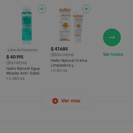
$ 47.685
Libre de Parabenos
Ver todos
($596.09/ml)
$ 40.195
Haiko Natural Crema
($167.49/ml)
Limpiadora y
Haiko Natural Agua
Desmaquilladora
1 X 80 mL
Micelar Anti- Edad
1 X 240 mL
Ver más