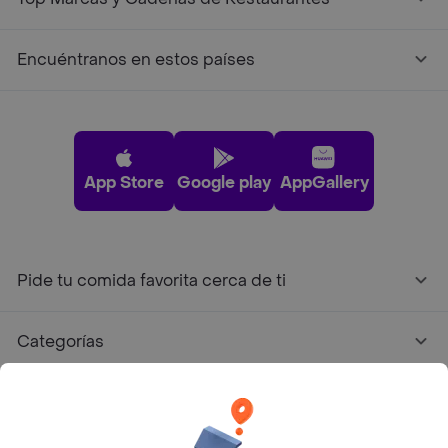
Encuéntranos en estos países
App Store
Google play
AppGallery
Pide tu comida favorita cerca de ti
Categorías
Únete a Rappi