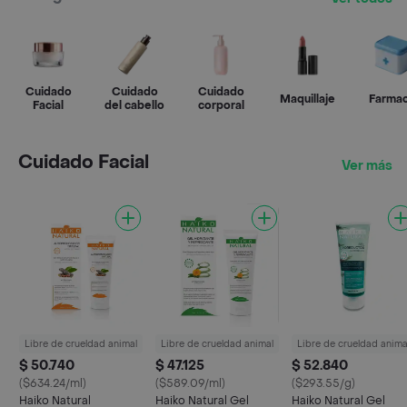
Cuidado
Cuidado
Cuidado
Maquillaje
Farmac
Facial
del cabello
corporal
Cuidado Facial
Ver más
Libre de crueldad animal
Libre de crueldad animal
Libre de crueldad anima
$ 50.740
$ 47.125
$ 52.840
($634.24/ml)
($589.09/ml)
($293.55/g)
Haiko Natural
Haiko Natural Gel
Haiko Natural Gel