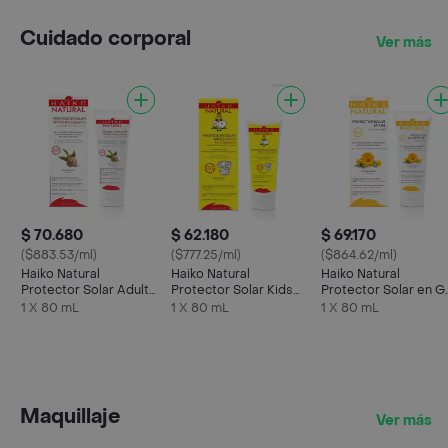
Cuidado corporal
Ver más
$ 70.680
$ 62.180
$ 69.170
($883.53/ml)
($777.25/ml)
($864.62/ml)
Haiko Natural
Haiko Natural
Haiko Natural
Protector Solar Adulto
Protector Solar Kids
Protector Solar en G
Spf 60 Alto Espectro
Spf 60
con Extracto de
1 X 80 mL
1 X 80 mL
1 X 80 mL
Caléndula
Maquillaje
Ver más