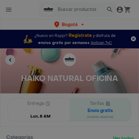
Bogotá
Regístrate
¿Nuevo en Rappi?
y disfruta de
envíos gratis por semanas
Aplican TyC
HAIKO NATURAL OFICINA
Entrega
Tarifas
Envío gratis
Lun, 8 AM
(nuevos usuarios)
Categorías
Ver todos