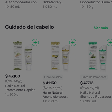
Autobronceador con
Hidratante y
Liporeductor Slimmi
Caña de Azúcar y
Refrescante
1 X 80 mL
1 X 80 mL
1 X 180 g
Jojoba
Cuidado del cabello
Ver más
$ 43.100
Libre de sales
Libre de Parabenos
($215.50/g)
$ 41.130
$ 47.715
Haiko Natural
($205.65/ml)
($238.59/ml)
Tratamiento Capilar
Haiko Natural
Haiko Natural
Revitalizante
1 x 200 g
Acondicionador
Shampoo Reparador
Reparador
Tomillo Romero
1 X 200 mL
1 X 200 mL