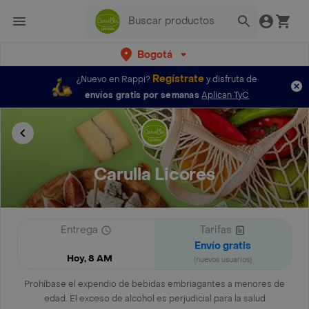
Bogotá
Regístrate
¿Nuevo en Rappi?
y disfruta de
envíos gratis por semanas
Aplican TyC
Carulla Licores
Entrega
Tarifas
Envío gratis
Hoy, 8 AM
(nuevos usuarios)
Prohíbase el expendio de bebidas embriagantes a menores de
edad. El exceso de alcohol es perjudicial para la salud