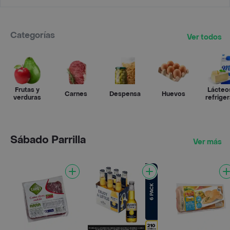
Categorías
Ver todos
Frutas y
Lácteo
Carnes
Despensa
Huevos
verduras
refrige
Sábado Parrilla
Ver más