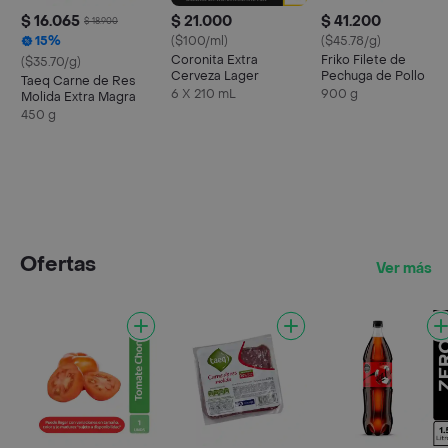
$ 16.065
$ 21.000
$ 41.200
$ 18.900
15%
($100/ml)
($45.78/g)
Coronita Extra
Friko Filete de
($35.70/g)
Cerveza Lager
Pechuga de Pollo
Taeq Carne de Res
6 X 210 mL
900 g
Molida Extra Magra
450 g
Ofertas
Ver más