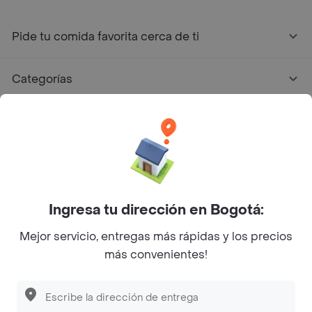
Pide tu comida favorita cerca de ti
Categorías
Únete a Rappi
Sobre Rappi
Facebook
Twitter
Instagram
Ingresa tu dirección en Bogotá:
Mejor servicio, entregas más rápidas y los precios
©
2026
Rappi Inc. All rights reserved.
más convenientes!
Rappi S.A.S. --- NIT 900.843.898-9 --- Calle 63 # 16A-02