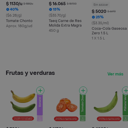
$ 1130/u
$ 16.065
$ 1880/u
$ 18.900
Sin azúcar
40%
15%
$ 5020
$ 6690
($6.28/g)
($35.70/g)
25%
Tomate Chonto
Taeq Carne de Res
($3.35/ml)
Molida Extra Magra
Aprox. 180g/ud
Coca-Cola Gaseosa
450 g
Zero 1.5 L
1 X 1.5 L
Frutas y verduras
Ver más