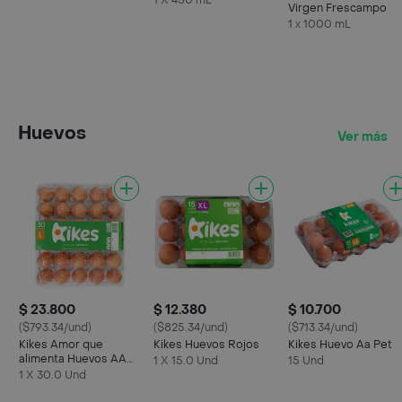
1 X 450 mL
Virgen Frescampo
1 x 1000 mL
Huevos
Ver más
$ 23.800
$ 12.380
$ 10.700
($793.34/und)
($825.34/und)
($713.34/und)
Kikes Amor que
Kikes Huevos Rojos
Kikes Huevo Aa Pet
alimenta Huevos AA
1 X 15.0 Und
15 Und
Rojos L
1 X 30.0 Und