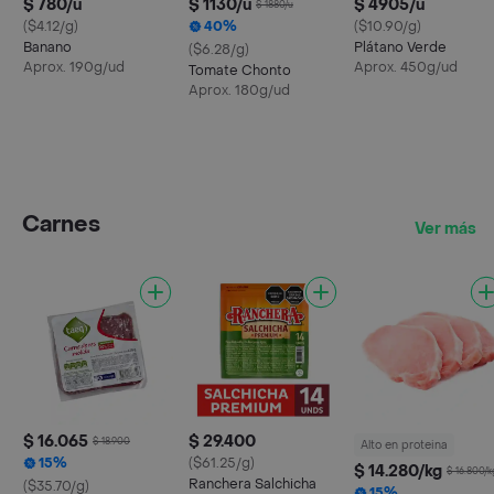
$ 780/u
$ 1130/u
$ 4905/u
$ 1880/u
($4.12/g)
40%
($10.90/g)
Banano
Plátano Verde
($6.28/g)
Aprox. 190g/ud
Aprox. 450g/ud
Tomate Chonto
Aprox. 180g/ud
Carnes
Ver más
$ 16.065
$ 29.400
$ 18.900
Alto en proteina
15%
($61.25/g)
$ 14.280/kg
$ 16.800/k
Ranchera Salchicha
($35.70/g)
15%