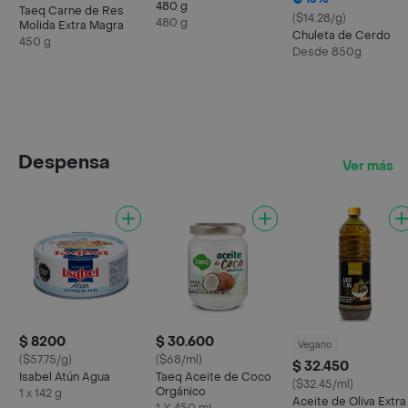
480 g
Taeq Carne de Res
($14.28/g)
480 g
Molida Extra Magra
Chuleta de Cerdo
450 g
Desde 850g
Despensa
Ver más
$ 8200
$ 30.600
Vegano
($57.75/g)
($68/ml)
$ 32.450
Isabel Atún Agua
Taeq Aceite de Coco
($32.45/ml)
Orgánico
1 x 142 g
Aceite de Oliva Extra