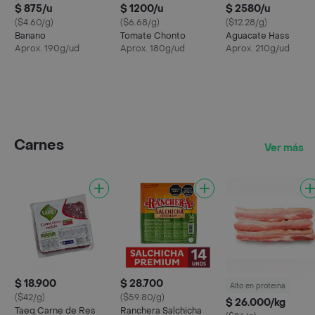
$ 875/u
$ 1200/u
$ 2580/u
($4.60/g)
($6.68/g)
($12.28/g)
Banano
Tomate Chonto
Aguacate Hass
Aprox. 190g/ud
Aprox. 180g/ud
Aprox. 210g/ud
Carnes
Ver más
$ 18.900
$ 28.700
Alto en proteina
($42/g)
($59.80/g)
$ 26.000/kg
Taeq Carne de Res
Ranchera Salchicha