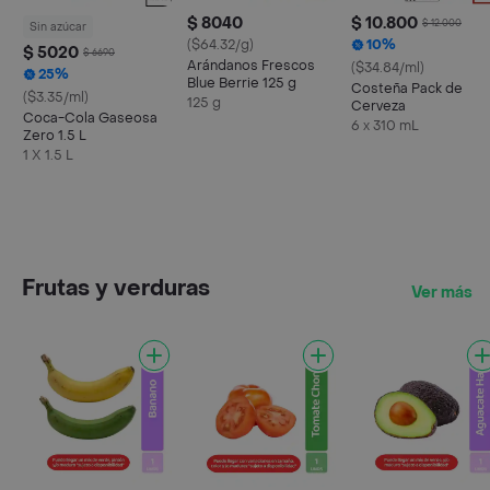
$ 8040
$ 10.800
$ 12.000
Sin azúcar
($64.32/g)
10%
$ 5020
$ 6690
Arándanos Frescos
($34.84/ml)
25%
Blue Berrie 125 g
Costeña Pack de
($3.35/ml)
125 g
Cerveza
Coca-Cola Gaseosa
6 x 310 mL
Zero 1.5 L
1 X 1.5 L
Frutas y verduras
Ver más