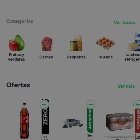
Categorías
Ver todos
Frutas y
Lácteo
Carnes
Despensa
Huevos
verduras
refrige
Ofertas
Ver más