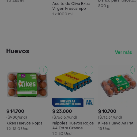
Blanco para Risotto
1 X 443 mL
Aceite de Oliva Extra
Premium
500 g
Virgen Frescampo
1 x 1000 mL
Huevos
Ver más
$ 14.700
$ 23.000
$ 10.700
($980/und)
($766.67/und)
($713.34/und)
Kikes Huevos Rojos
Nápoles Huevos Rojos
Kikes Huevo Aa Pet
AA Extra Grande
1 X 15.0 Und
15 Und
1 X 30 Und