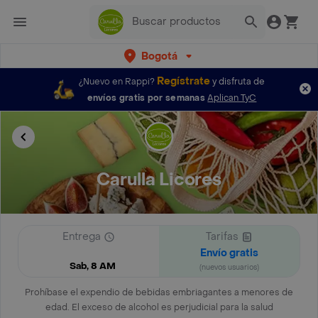
Bogotá
Regístrate
¿Nuevo en Rappi?
y disfruta de
envíos gratis por semanas
Aplican TyC
Carulla Licores
Entrega
Tarifas
Envío gratis
Sab, 8 AM
(nuevos usuarios)
Prohíbase el expendio de bebidas embriagantes a menores de
edad. El exceso de alcohol es perjudicial para la salud