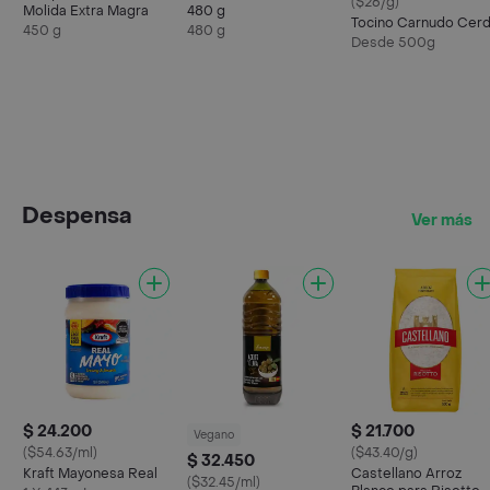
($26/g)
Molida Extra Magra
480 g
Tocino Carnudo Cer
450 g
480 g
Desde 500g
Despensa
Ver más
$ 24.200
$ 21.700
Vegano
($54.63/ml)
($43.40/g)
$ 32.450
Kraft Mayonesa Real
Castellano Arroz
($32.45/ml)