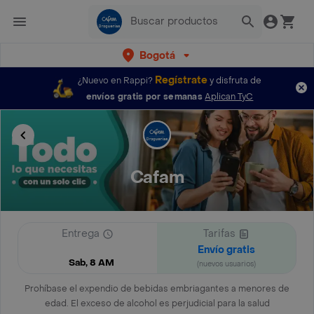
Bogotá
Regístrate
¿Nuevo en Rappi?
y disfruta de
envíos gratis por semanas
Aplican TyC
Cafam
Entrega
Tarifas
Envío gratis
Sab, 8 AM
(nuevos usuarios)
Prohíbase el expendio de bebidas embriagantes a menores de
edad. El exceso de alcohol es perjudicial para la salud