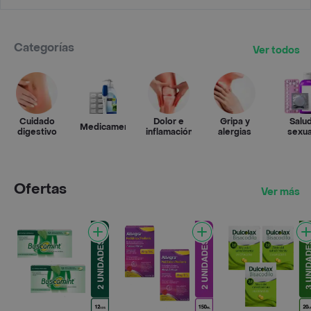
Categorías
Ver todos
Cuidado
Dolor e
Gripa y
Salu
Medicamentos
digestivo
inflamación
alergias
sexua
Ofertas
Ver más