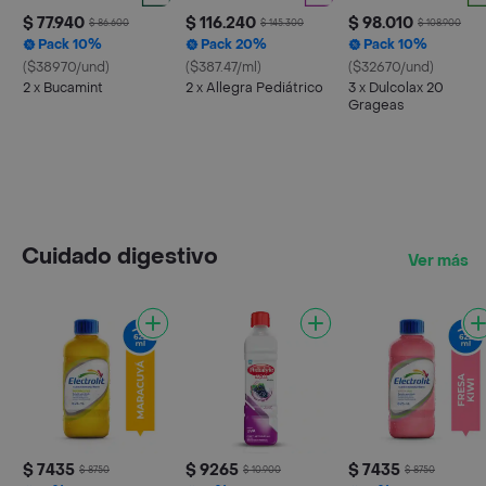
$ 77.940
$ 116.240
$ 98.010
$ 86.600
$ 145.300
$ 108.900
Pack 10%
Pack 20%
Pack 10%
($38970/und)
($387.47/ml)
($32670/und)
2 x Bucamint
2 x Allegra Pediátrico
3 x Dulcolax 20
Grageas
Cuidado digestivo
Ver más
$ 7435
$ 9265
$ 7435
$ 8750
$ 10.900
$ 8750