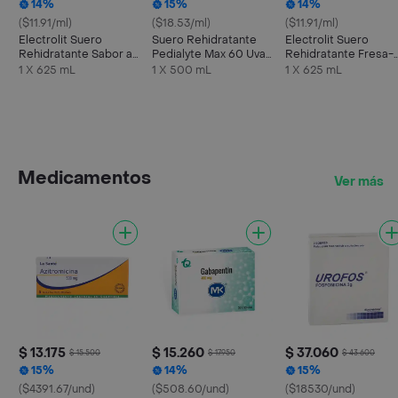
14%
15%
14%
($11.91/ml)
($18.53/ml)
($11.91/ml)
Electrolit Suero
Suero Rehidratante
Electrolit Suero
Rehidratante Sabor a
Pedialyte Max 60 Uva
Rehidratante Fresa-
Maracuyá
Frasco 500 mL
Kiwi
1 X 625 mL
1 X 500 mL
1 X 625 mL
Medicamentos
Ver más
$ 13.175
$ 15.260
$ 37.060
$ 15.500
$ 17.950
$ 43.600
15%
14%
15%
($4391.67/und)
($508.60/und)
($18530/und)