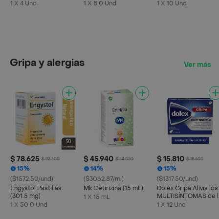
mg)
1 X 4 Und
1 X 8.0 Und
1 X 10 Und
Gripa y alergias
Ver más
$ 78.625
$ 45.940
$ 15.810
$ 92.500
$ 54.050
$ 18.600
15%
14%
15%
($1572.50/und)
($3062.87/ml)
($1317.50/und)
Engystol Pastillas
Mk Cetirizina (15 mL)
Dolex Gripa Alivia los
(301.5 mg)
MULTISÍNTOMAS de l
1 X 15 mL
Gripa X 12 tabs
1 X 50.0 Und
1 X 12 Und