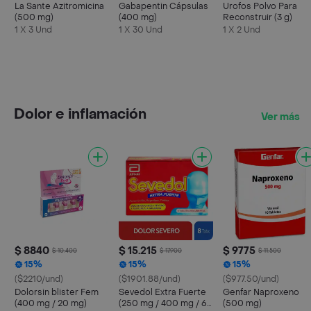
La Sante Azitromicina
Gabapentin Cápsulas
Urofos Polvo Para
(500 mg)
(400 mg)
Reconstruir (3 g)
1 X 3 Und
1 X 30 Und
1 X 2 Und
Dolor e inflamación
Ver más
$ 8840
$ 15.215
$ 9775
$ 10.400
$ 17.900
$ 11.500
15%
15%
15%
($2210/und)
($1901.88/und)
($977.50/und)
Dolorsin blister Fem
Sevedol Extra Fuerte
Genfar Naproxeno
(400 mg / 20 mg)
(250 mg / 400 mg / 65
(500 mg)