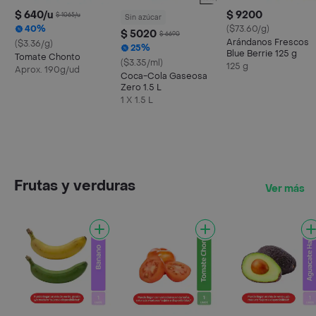
$ 640/u
$ 9200
$ 1065/u
Sin azúcar
40%
($73.60/g)
$ 5020
$ 6690
Arándanos Frescos
($3.36/g)
25%
Blue Berrie 125 g
Tomate Chonto
($3.35/ml)
125 g
Aprox. 190g/ud
Coca-Cola Gaseosa
Zero 1.5 L
1 X 1.5 L
Frutas y verduras
Ver más