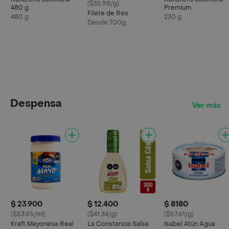
($35.98/g)
480 g
Premium
Filete de Res
480 g
230 g
Desde 700g
Despensa
Ver más
$ 23.900
$ 12.400
$ 8180
($53.95/ml)
($41.34/g)
($57.61/g)
Kraft Mayonesa Real
La Constancia Salsa
Isabel Atún Agua