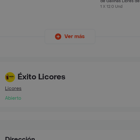
de Gallinas Libres de
Jaula Tipo AA
1 X 12.0 Und
Ver más
Éxito Licores
Licores
Abierto
Dirección