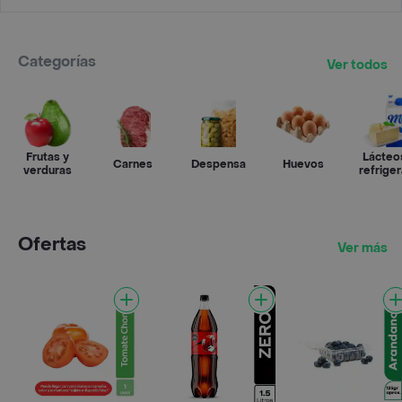
Categorías
Ver todos
Frutas y
Lácteo
Carnes
Despensa
Huevos
verduras
refrige
Ofertas
Ver más