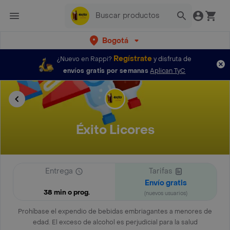
Bogotá
Regístrate
¿Nuevo en Rappi?
y disfruta de
envíos gratis por semanas
Aplican TyC
Éxito Licores
Entrega
Tarifas
Envío gratis
38 min o prog.
(nuevos usuarios)
Prohíbase el expendio de bebidas embriagantes a menores de
edad. El exceso de alcohol es perjudicial para la salud