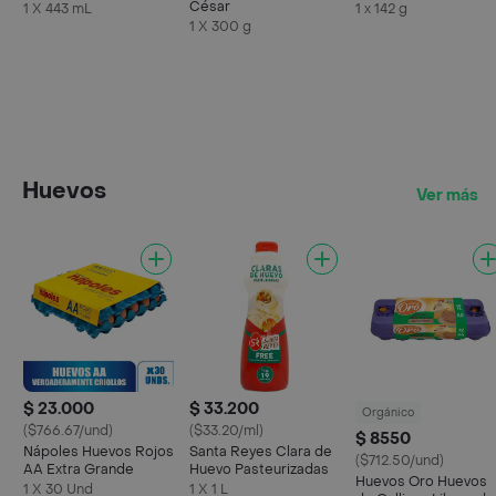
César
1 X 443 mL
1 x 142 g
1 X 300 g
Huevos
Ver más
$ 23.000
$ 33.200
Orgánico
($766.67/und)
($33.20/ml)
$ 8550
Nápoles Huevos Rojos
Santa Reyes Clara de
($712.50/und)
AA Extra Grande
Huevo Pasteurizadas
Huevos Oro Huevos
1 X 30 Und
1 X 1 L