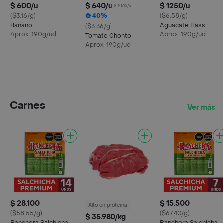
$ 600/u
$ 640/u
$ 1250/u
$ 1065/u
($3.16/g)
40%
($6.58/g)
Banano
Aguacate Hass
($3.36/g)
Aprox. 190g/ud
Aprox. 190g/ud
Tomate Chonto
Aprox. 190g/ud
Carnes
Ver más
$ 28.100
$ 15.500
Alto en proteina
($58.55/g)
($67.40/g)
$ 35.980/kg
Ranchera Salchicha
Ranchera Salchicha