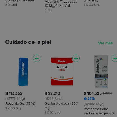
500 Mg 4 Tabletas
(400 mg)
Mounjaro Tirzepatida
50 Und
1 X 30 Und
10 Mg/0. X 1 Vial
5 mL
Cuidado de la piel
Ver más
$ 113.365
$ 22.210
$ 104.325
$ 139.100
($3778.84/g)
($2221/und)
24%
Rozelaic Gel (15 %)
Genfar Aciclovir (800
($2086.52/g)
mg)
1 X 30.0 g
Protector Solar
1 X 10 Und
Umbrella Acqua 50+