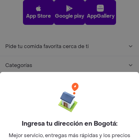
App Store
Google play
AppGallery
Pide tu comida favorita cerca de ti
Categorías
Únete a Rappi
Sobre Rappi
Facebook
Twitter
Instagram
Ingresa tu dirección en Bogotá:
Mejor servicio, entregas más rápidas y los precios
©
2026
Rappi Inc. All rights reserved.