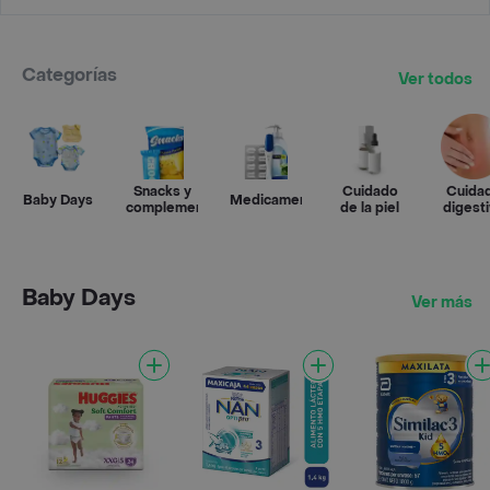
Categorías
Ver todos
Snacks y
Cuidado
Cuida
Baby Days
Medicamentos
complementos
de la piel
digest
Baby Days
Ver más