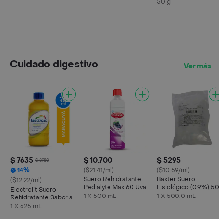
50 g
Cuidado digestivo
Ver más
$ 7635
$ 10.700
$ 5295
$ 8980
14%
($21.41/ml)
($10.59/ml)
Suero Rehidratante
Baxter Suero
($12.22/ml)
Pedialyte Max 60 Uva
Fisiológico (0.9%) 5
Electrolit Suero
Frasco 500 mL
mL
1 X 500 mL
1 X 500.0 mL
Rehidratante Sabor a
Maracuyá
1 X 625 mL