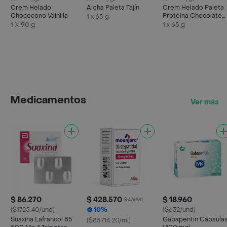
Crem Helado
Aloha Paleta Tajín
Crem Helado Paleta
Chococono Vainilla
Proteína Chocolate
1 x 65 g
Tosh
1 X 90 g
1 x 65 g
Medicamentos
Ver más
$ 86.270
$ 428.570
$ 18.960
$ 476.190
($1725.40/und)
10%
($632/und)
Suaxina Lafrancol 85
Gabapentin Cápsula
($85714.20/ml)