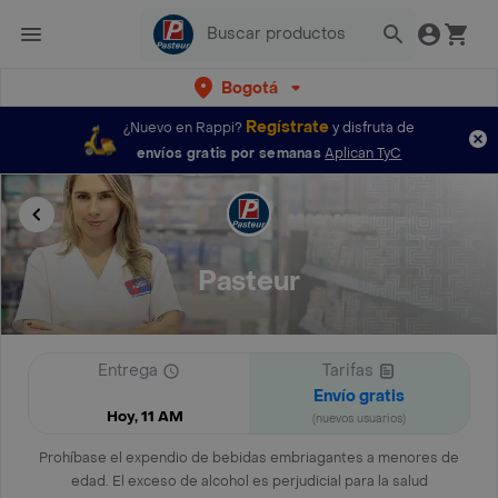
Bogotá
Regístrate
¿Nuevo en Rappi?
y disfruta de
envíos gratis por semanas
Aplican TyC
Pasteur
Entrega
Tarifas
Envío gratis
Hoy, 11 AM
(nuevos usuarios)
Prohíbase el expendio de bebidas embriagantes a menores de
edad. El exceso de alcohol es perjudicial para la salud