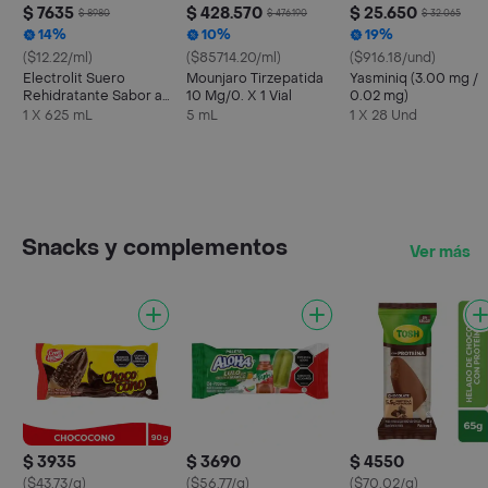
$ 7635
$ 428.570
$ 25.650
$ 8980
$ 476.190
$ 32.065
14%
10%
19%
($12.22/ml)
($85714.20/ml)
($916.18/und)
Electrolit Suero
Mounjaro Tirzepatida
Yasminiq (3.00 mg /
Rehidratante Sabor a
10 Mg/0. X 1 Vial
0.02 mg)
Maracuyá
1 X 625 mL
5 mL
1 X 28 Und
Snacks y complementos
Ver más
$ 3935
$ 3690
$ 4550
($43.73/g)
($56.77/g)
($70.02/g)