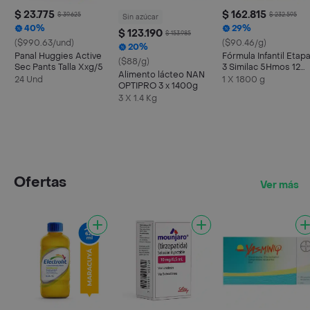
$ 23.775
$ 162.815
$ 39.625
$ 232.595
Sin azúcar
40%
29%
$ 123.190
$ 153.985
($990.63/und)
($90.46/g)
20%
Panal Huggies Active
Fórmula Infantil Etap
($88/g)
Sec Pants Talla Xxg/5
3 Similac 5Hmos 12
Alimento lácteo NAN
Meses en Adelante
24 Und
1 X 1800 g
OPTIPRO 3 x 1400g
Polvo
3 X 1.4 Kg
Ofertas
Ver más