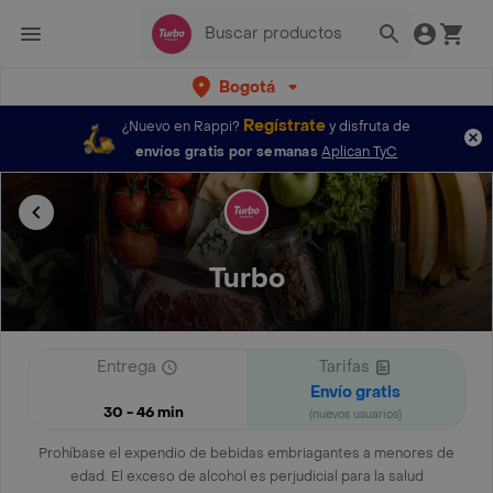
Bogotá
Regístrate
¿Nuevo en Rappi?
y disfruta de
envíos gratis por semanas
Aplican TyC
Turbo
Entrega
Tarifas
Envío gratis
30 - 46 min
(nuevos usuarios)
Prohíbase el expendio de bebidas embriagantes a menores de
edad. El exceso de alcohol es perjudicial para la salud