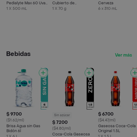
Pedialyte Max 60 Uva
Cubierto de
Cerveza
Frasco 500 mL
Chocolate Relleno
1 X 500 mL
1 X 70 g
6 x 310 mL
con Arequipe
Bebidas
Ver más
$ 9700
$ 6700
Sin azúcar
($1.62/ml)
($4.47/ml)
$ 7200
Brisa Agua sin Gas
Gaseosa Coca-Cola
($4.80/ml)
Bidón 6l
Original 1.5L
Coca-Cola Gaseosa
1 X 6 L
1 X 1.5 L