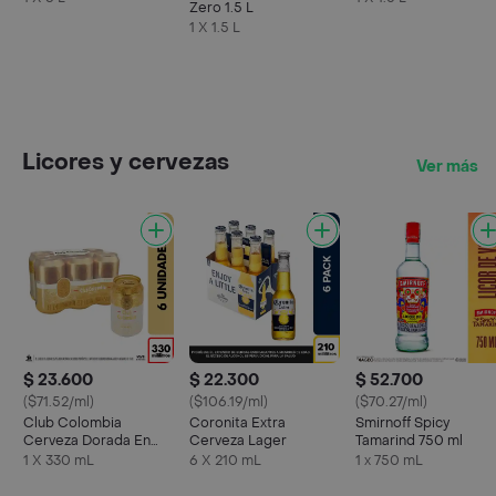
Zero 1.5 L
1 X 1.5 L
Licores y cervezas
Ver más
$ 23.600
$ 22.300
$ 52.700
($71.52/ml)
($106.19/ml)
($70.27/ml)
Club Colombia
Coronita Extra
Smirnoff Spicy
Cerveza Dorada En
Cerveza Lager
Tamarind 750 ml
Lata 330 ML X6 Unds
1 X 330 mL
6 X 210 mL
1 x 750 mL