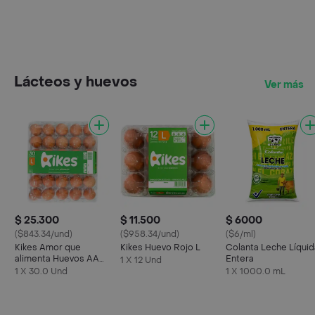
Lácteos y huevos
Ver más
$ 25.300
$ 11.500
$ 6000
($843.34/und)
($958.34/und)
($6/ml)
Kikes Amor que
Kikes Huevo Rojo L
Colanta Leche Líquid
alimenta Huevos AA
Entera
1 X 12 Und
Rojos L
1 X 30.0 Und
1 X 1000.0 mL