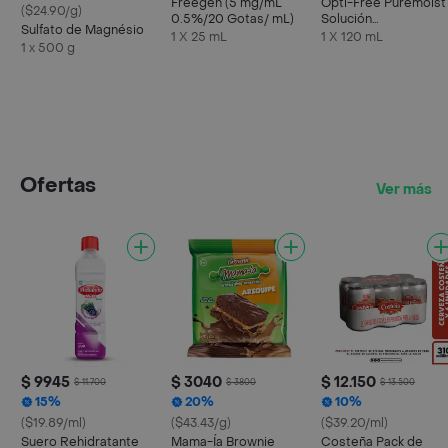
Freegen (5 mg/mL
Opti-Free Puremoist
($24.90/g)
0.5%/20 Gotas/ mL)
Solución
Sulfato de Magnésio
Desinfectante
1 X 25 mL
1 X 120 mL
1 x 500 g
Multipropósito
Ofertas
Ver más
$ 9945
$ 3040
$ 12.150
$ 11.700
$ 3800
$ 13.500
15%
20%
10%
($19.89/ml)
($43.43/g)
($39.20/ml)
Suero Rehidratante
Mama-Ía Brownie
Costeña Pack de