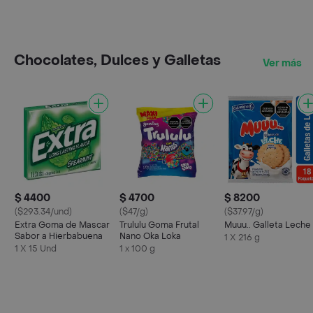
Chocolates, Dulces y Galletas
Ver más
$ 4400
$ 4700
$ 8200
($293.34/und)
($47/g)
($37.97/g)
Extra Goma de Mascar
Trululu Goma Frutal
Muuu.. Galleta Leche
Sabor a Hierbabuena
Nano Oka Loka
1 X 216 g
1 X 15 Und
1 x 100 g