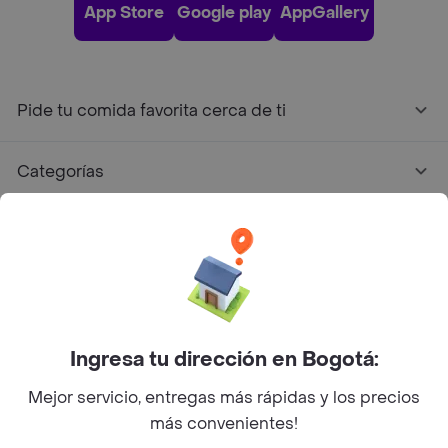
App Store
Google play
AppGallery
Pide tu comida favorita cerca de ti
Categorías
Únete a Rappi
Sobre Rappi
Facebook
Twitter
Instagram
Ingresa tu dirección en Bogotá:
Mejor servicio, entregas más rápidas y los precios
©
2026
Rappi Inc. All rights reserved.
más convenientes!