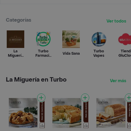
Categorías
Ver todos
La
Turbo
Turbo
Tiend
Vida Sana
Miguería
Farmacia
Vapes
GluClo
en Turbo
By Cruz
Verde
La Miguería en Turbo
Ver más