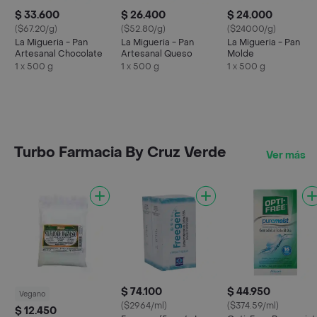
$ 33.600
$ 26.400
$ 24.000
($67.20/g)
($52.80/g)
($24000/g)
La Migueria - Pan
La Migueria - Pan
La Migueria - Pan
Artesanal Chocolate
Artesanal Queso
Molde
1 x 500 g
1 x 500 g
1 x 500 g
Turbo Farmacia By Cruz Verde
Ver más
$ 74.100
$ 44.950
Vegano
($2964/ml)
($374.59/ml)
$ 12.450