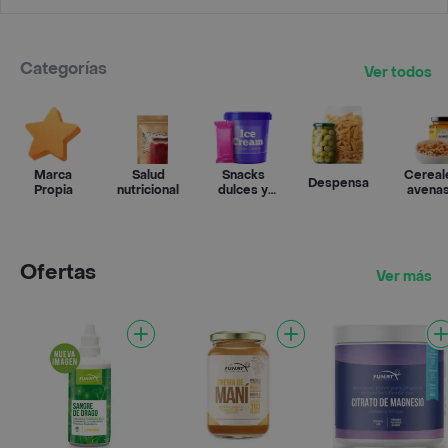
Categorías
Ver todos
Marca
Salud
Snacks
Cereal
Despensa
Propia
nutricional
dulces y
avenas
salados
grano
Ofertas
Ver más