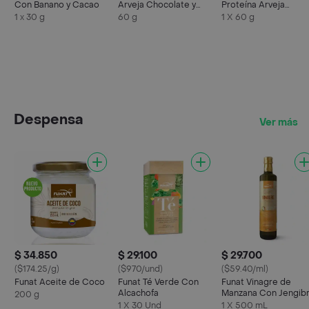
Con Banano y Cacao
Arveja Chocolate y
Proteína Arveja
Coco
Banano y Cacao
1 x 30 g
60 g
1 X 60 g
Despensa
Ver más
$ 34.850
$ 29.100
$ 29.700
($174.25/g)
($970/und)
($59.40/ml)
Funat Aceite de Coco
Funat Té Verde Con
Funat Vinagre de
Alcachofa
Manzana Con Jengib
200 g
y Cúrcuma
1 X 30 Und
1 X 500 mL