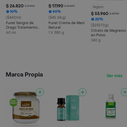
$ 26.820
$ 17.190
$ 29.800
$ 28.650
Vegano
10%
40%
$ 55.960
$ 69.950
($447/ml)
($45.24/g)
20%
Funat Sangre de
Funat Crema de Maní
($233.17/g)
Drago Tratamiento
Natural
Citrato de Magnesio
Ulceras
60 mL
1 X 380 g
en Polvo
240 g
Marca Propia
Ver más