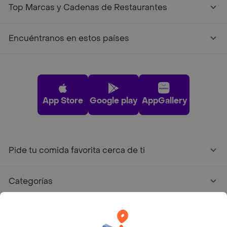
Top Marcas y Cadenas de Restaurantes
Encuéntranos en estos países
App Store
Google play
AppGallery
Pide tu comida favorita cerca de ti
Categorías
Únete a Rappi