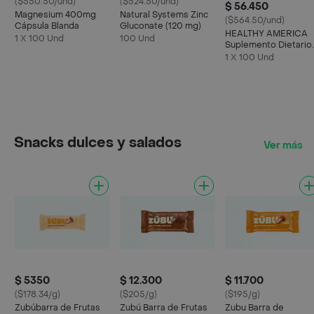
($550.50/und)
($524.50/und)
$ 56.450
Magnesium 400mg
Natural Systems Zinc
($564.50/und)
Cápsula Blanda
Gluconate (120 mg)
HEALTHY AMERICA
1 X 100 Und
100 Und
Suplemento Dietario
Vitamina C
1 X 100 Und
Snacks dulces y salados
Ver más
$ 5350
$ 12.300
$ 11.700
($178.34/g)
($205/g)
($195/g)
Zubúbarra de Frutas
Zubú Barra de Frutas
Zubu Barra de