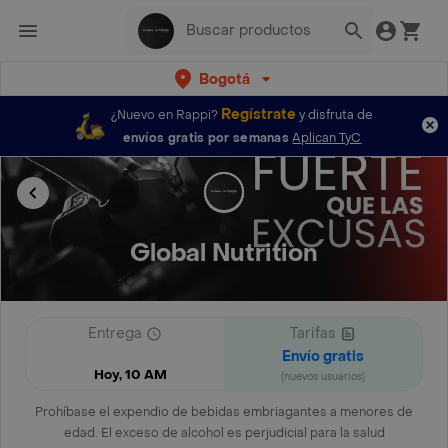
Bogotá
Regístrate
¿Nuevo en Rappi?
y disfruta de
envíos gratis por semanas
Aplican TyC
Global Nutrition
Entrega
Tarifas
Envío gratis
Hoy, 10 AM
(nuevos usuarios)
Prohíbase el expendio de bebidas embriagantes a menores de
edad. El exceso de alcohol es perjudicial para la salud