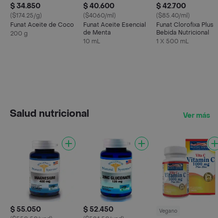
$ 34.850
$ 40.600
$ 42.700
($174.25/g)
($4060/ml)
($85.40/ml)
Funat Aceite de Coco
Funat Aceite Esencial
Funat Clorofixa Plus
de Menta
Bebida Nutricional
200 g
10 mL
1 X 500 mL
Salud nutricional
Ver más
$ 55.050
$ 52.450
Vegano