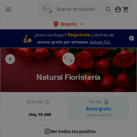
Bogotá
Regístrate
¿Nuevo en Rappi?
y disfruta de
envíos gratis por semanas
Aplican TyC
Natural Floristería
Entrega
Tarifas
Envío gratis
Hoy, 10 AM
(nuevos usuarios)
Ver todos los pasillos