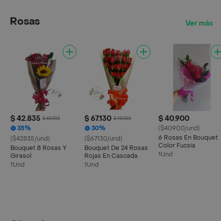
Rosas
Ver más
$ 42.835
$ 67.130
$ 40.900
$ 65.900
$ 95.900
35%
30%
($40900/und)
6 Rosas En Bouquet
($42835/und)
($67130/und)
Color Fucsia
Bouquet 8 Rosas Y
Bouquet De 24 Rosas
1Und
Girasol
Rojas En Cascada
1Und
1Und