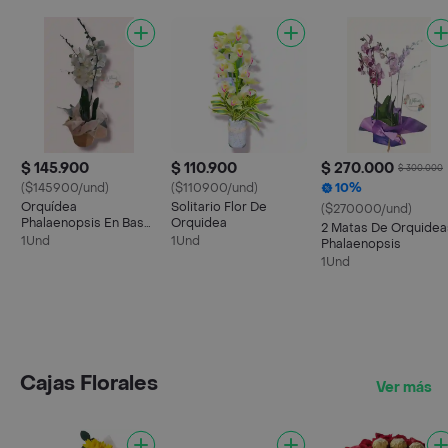
$ 145.900
$ 110.900
$ 270.000
$ 300.000
($145900/und)
($110900/und)
10%
Orquídea
Solitario Flor De
($270000/und)
Phalaenopsis En Base
Orquidea
2 Matas De Orquidea
De Madera
1Und
1Und
Phalaenopsis
1Und
Cajas Florales
Ver más