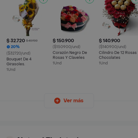
$ 32.720
$ 150.900
$ 140.900
$ 40.900
20%
($150900/und)
($140900/und)
Corazón Negro De
Cilindro De 12 Rosas
($32720/und)
Rosas Y Claveles
Chocolates
Bouquet De 4
1Und
1Und
Girasoles.
1Und
Ver más