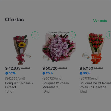
Ofertas
Ver más
$ 42.835
$ 60.720
$ 67.130
$ 65.900
$ 75.900
$ 95.900
35%
20%
30%
($42835/und)
($60720/und)
($67130/und)
Bouquet 8 Rosas Y
Bouquet 12 Rosas
Bouquet De 24 Rosa
Girasol
Moradas Y
Rojas En Cascada
Astromelias .
1Und
1Und
1Und