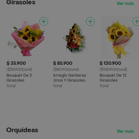
Girasoles
Ver más
$ 35.900
$ 85.900
$ 130.900
($35900/und)
($85900/und)
($130900/und)
Bouquet De 3
Arreglo Gerberas
Bouquet De 12
Girasoles
,lirios Y Girasoles.
Girasoles
1Und
1Und
1Und
Orquídeas
Ver más