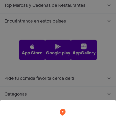
Top Marcas y Cadenas de Restaurantes
Encuéntranos en estos países
App Store
Google play
AppGallery
Pide tu comida favorita cerca de ti
Categorías
Únete a Rappi