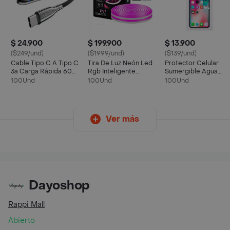
$ 24.900
$ 199.900
$ 13.900
($249/und)
($1999/und)
($139/und)
Cable Tipo C A Tipo C
Tira De Luz Neón Led
Protector Celular
3a Carga Rápida 60w
Rgb Inteligente
Sumergible Agua
Pd Dayoshop
Bluetooth Wifi 10 M
Táctil 10 Metros
100Und
100Und
100Und
Original Dayoshop
Ver más
Dayoshop
Rappi Mall
Abierto