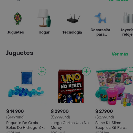
Decoración
Joyería
Juguetes
Hogar
Tecnología
para
reloje
fiestas
Juguetes
Ver más
$ 14.900
$ 29.900
$ 27.900
($149/und)
($299/und)
($279/und)
Paquete De Orbis
Juego Cartas Uno No
Slime Kit Slime
Bolas De Hidrogel 6-
Mercy
Supplies Kit Para
8mm Para Armas
Hacer Slime Para