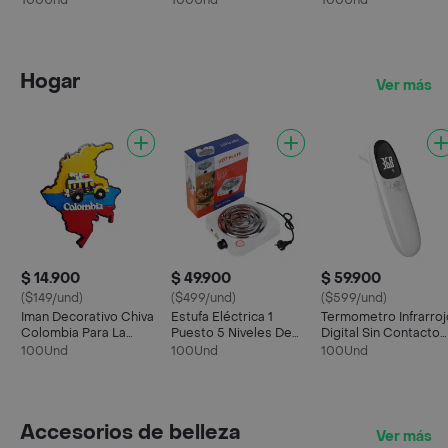
100Und
100Und
100Und
Juguete
Niñas Dayoshop
Hogar
Ver más
$ 14.900
$ 49.900
$ 59.900
($149/und)
($499/und)
($599/und)
Iman Decorativo Chiva
Estufa Eléctrica 1
Termometro Infrarroj
Colombia Para La
Puesto 5 Niveles De
Digital Sin Contacto
Nevera Artesania
Temperatura 1000w
Medición Rápida
100Und
100Und
100Und
Dayoshop
Accesorios de belleza
Ver más