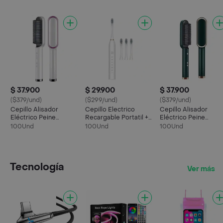
$ 37.900
$ 29.900
$ 37.900
($379/und)
($299/und)
($379/und)
Cepillo Alisador
Cepillo Electrico
Cepillo Alisador
Eléctrico Peine
Recargable Portatil +
Eléctrico Peine
Alisador Portatil
3 Cabezales Unisex
Alisador Portatil
100Und
100Und
100Und
Tecnología
Ver más