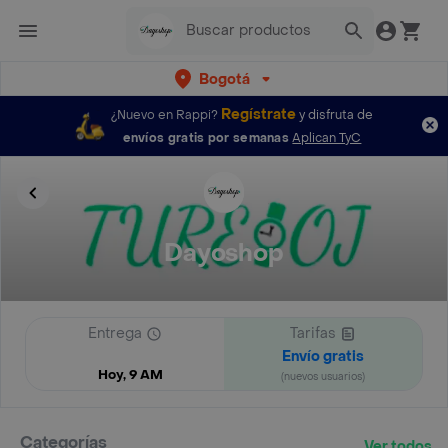
Bogotá
Regístrate
¿Nuevo en Rappi?
y disfruta de
envíos gratis por semanas
Aplican TyC
Dayoshop
Entrega
Tarifas
Envío gratis
Hoy, 9 AM
(nuevos usuarios)
Categorías
Ver todos