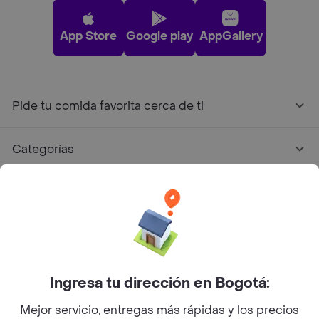
App Store
Google play
AppGallery
Pide tu comida favorita cerca de ti
Categorías
Únete a Rappi
Sobre Rappi
Facebook
Twitter
Instagram
Ingresa tu dirección en Bogotá:
Mejor servicio, entregas más rápidas y los precios
©
2026
Rappi Inc. All rights reserved.