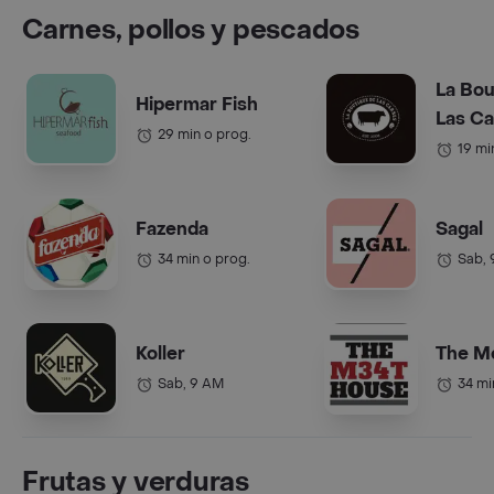
Carnes, pollos y pescados
La Bou
Hipermar Fish
Las C
29 min o prog.
19 mi
Fazenda
Sagal
34 min o prog.
Sab,
Koller
The M
Sab, 9 AM
34 mi
Frutas y verduras