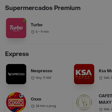
Supermercados Premium
Turbo
6 - 9 min
Express
Nespresso
Ksa M
Hoy, 11 AM
Sab,
CAFET
Oxxo
MAXY 
24 min o prog.
COL.).
Sab,