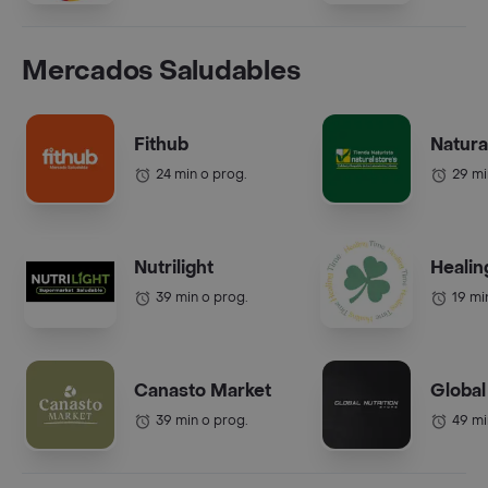
Mercados Saludables
Fithub
Natura
24 min o prog.
29 mi
Nutrilight
Healin
39 min o prog.
19 mi
Canasto Market
Global
39 min o prog.
49 mi