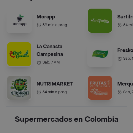
Morapp
Surtif
59 min o prog.
64 mi
La Canasta
Fresko
Campesina
Sab, 
Sab, 7 AM
NUTRIMARKET
Merqu
54 min o prog.
Sab, 
Supermercados en Colombia