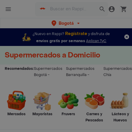
Bogotá
Regístrate
¿Nuevo en Rappi?
y disfruta de
envíos gratis por semanas
Aplican TyC
Supermercados a Domicilio
Recomendados:
Supermercados
Supermercados
Supermercados
Bogotá
-
Barranquilla
-
Chía
Mercados
Mayoristas
Fruvers
Carnes y
Lácteos y
Pescados
Huevos