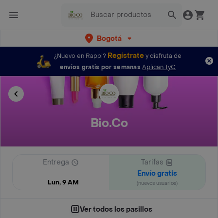
Bogotá
Regístrate
¿Nuevo en Rappi?
y disfruta de
envíos gratis por semanas
Aplican TyC
Bio.Co
Entrega
Tarifas
Envío gratis
Lun, 9 AM
(nuevos usuarios)
Ver todos los pasillos