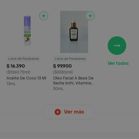
Libre de Parabenos
Libre de Parabenos
Ver todos
$ 16.390
$ 99.900
($1260.77/ml)
($3330/ml)
Aceite De Coco 13 Ml
Oleo Facial A Base De
Sacha Inchi, Vitaminas
13mL
A, E Y Antioxidantes
30mL
Ver más