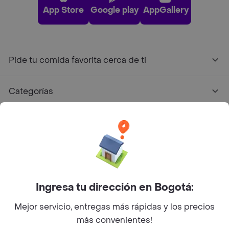
App Store
Google play
AppGallery
Pide tu comida favorita cerca de ti
Categorías
Únete a Rappi
Sobre Rappi
Facebook
Twitter
Instagram
Ingresa tu dirección en Bogotá:
Mejor servicio, entregas más rápidas y los precios
©
2026
Rappi Inc. All rights reserved.
más convenientes!