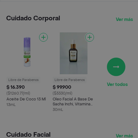
Cuidado Corporal
Ver más
Libre de Parabenos
Libre de Parabenos
Ver todos
$ 16.390
$ 99.900
($1260.77/ml)
($3330/ml)
Aceite De Coco 13 Ml
Oleo Facial A Base De
Sacha Inchi, Vitaminas
13mL
A, E Y Antioxidantes
30mL
Cuidado Facial
Ver más