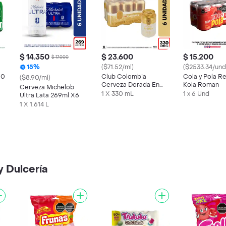
$ 14.350
$ 23.600
$ 15.200
$ 17.000
15%
($71.52/ml)
($2533.34/und
10
Club Colombia
Cola y Pola Re
($8.90/ml)
Cerveza Dorada En
Kola Roman
Cerveza Michelob
Lata 330 ML X6 Unds
1 X 330 mL
1 x 6 Und
Ultra Lata 269ml X6
1 X 1.614 L
y Dulcería