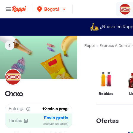
Bogotá
¿Nuevo en Rapp
Rappi
Express A Domicili
Oxxo
Bebidas
Li
Entrega
19 min o prog.
Envío gratis
Ofertas
Tarifas
(nuevos usuarios)