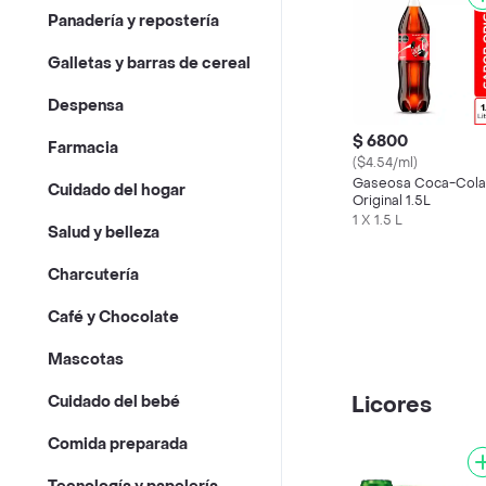
Panadería y repostería
Galletas y barras de cereal
Despensa
$ 6800
Farmacia
($4.54/ml)
Gaseosa Coca-Cola
Cuidado del hogar
Original 1.5L
1 X 1.5 L
Salud y belleza
Charcutería
Café y Chocolate
Mascotas
Licores
Cuidado del bebé
Comida preparada