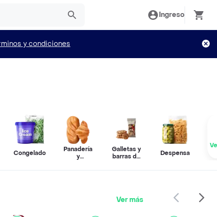
Ingreso
rminos y condiciones
Ve
Panadería
Galletas y
Congelados
Despensa
y
barras de
s
repostería
cereal
Ver más