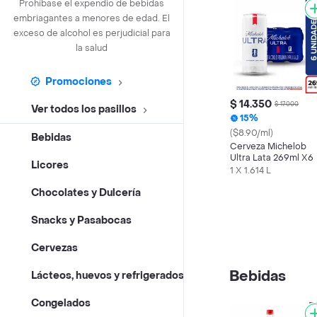
Prohíbase el expendio de bebidas
embriagantes a menores de edad. El
exceso de alcohol es perjudicial para
la salud
Promociones
$ 14.350
$ 17.000
Ver todos los pasillos
15%
($8.90/ml)
Bebidas
Cerveza Michelob
Ultra Lata 269ml X6
Licores
1 X 1.614 L
Chocolates y Dulcería
Snacks y Pasabocas
Cervezas
Bebidas
Lácteos, huevos y refrigerados
Congelados