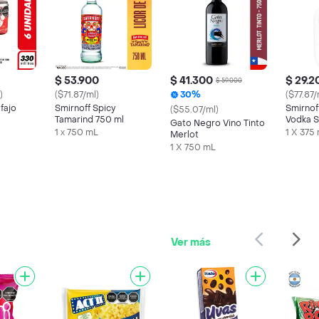
$ 53.900
$ 41.300
$ 29.2
$ 59.000
)
($71.87/ml)
30%
($77.87/
fajo
Smirnoff Spicy
Smirnof
($55.07/ml)
Tamarind 750 ml
Vodka S
Gato Negro Vino Tinto
1 x 750 mL
1 X 375
Merlot
1 X 750 mL
Ver más