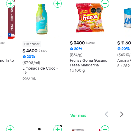
$ 3400
$ 11.6
.000
$ 4300
Sin azúcar
20%
20%
$ 4600
$ 5800
($34/g)
($43.13/
20%
no Tinto
Frunas Goma Gusano
Andina 
($7.08/ml)
Fresa Mandarina
6 x 269
Limonada de Coco -
1 x 100 g
Ekii
650 mL
Ver más