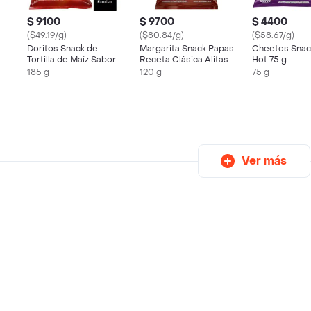
$ 9100
$ 9700
$ 4400
($49.19/g)
($80.84/g)
($58.67/g)
Doritos Snack de
Margarita Snack Papas
Cheetos Snack
Tortilla de Maíz Sabor
Receta Clásica Alitas
Hot 75 g
Mega Queso
Bbq 120 g
185 g
120 g
75 g
Ver más