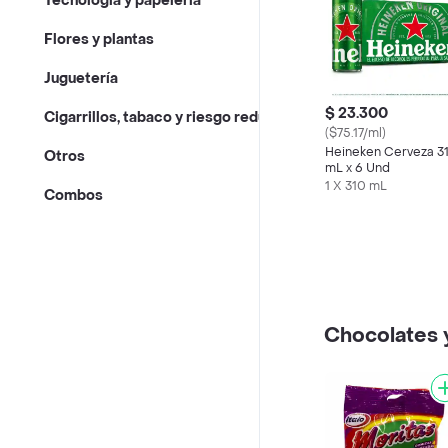
Tecnología y papelería
Flores y plantas
Juguetería
$ 23.300
Cigarrillos, tabaco y riesgo reducido
($75.17/ml)
Heineken Cerveza 3
Otros
mL x 6 Und
1 X 310 mL
Combos
Chocolates 