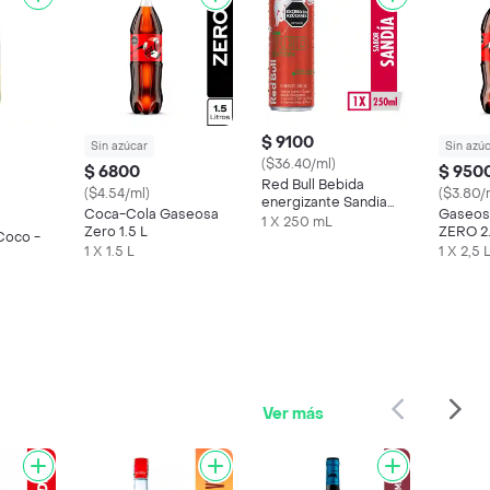
$ 9100
Sin azúcar
Sin azú
($36.40/ml)
$ 6800
$ 950
Red Bull Bebida
($4.54/ml)
($3.80/
energizante Sandia
Coca-Cola Gaseosa
Gaseos
250 ml
1 X 250 mL
Zero 1.5 L
ZERO 2
Coco -
1 X 1.5 L
1 X 2,5 
Ver más