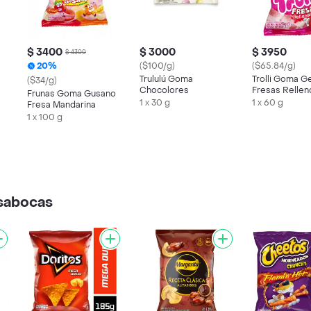
$ 3400
$ 3000
$ 3950
$ 4300
20%
($100/g)
($65.84/g)
Trululú Goma
Trolli Goma Ge
($34/g)
Chocolores
Fresas Rellen
Frunas Goma Gusano
1 x 30 g
1 x 60 g
Fresa Mandarina
1 x 100 g
sabocas