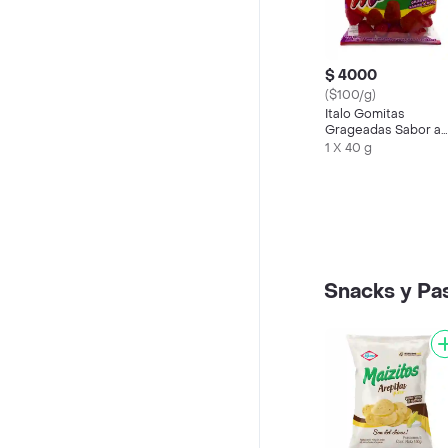
$ 4000
($100/g)
Italo Gomitas
Grageadas Sabor a
Mora
1 X 40 g
Snacks y Pa