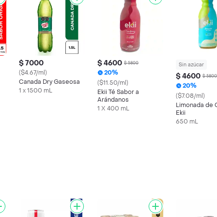
$ 7000
$ 4600
$ 5800
Sin azúcar
($4.67/ml)
20%
$ 4600
$ 5800
Canada Dry Gaseosa
($11.50/ml)
20%
1 x 1500 mL
Ekii Té Sabor a
($7.08/ml)
Arándanos
Limonada de 
1 X 400 mL
Ekii
650 mL