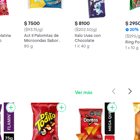
$ 7500
$ 8100
$ 295
($93.75/g)
($202.50/g)
20%
latina
Act II Palomitas de
Italo Uvas con
($295/g
o
Microondas Sabor
Chocolate
Ring Po
Mantequilla
80 g
1 X 40 g
1 x 10 g
Ver más