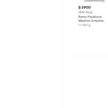
$ 5900
($39.34/g)
Ramo Pasaboca
Maizitos Arepitas
Queso
1 x 150 g