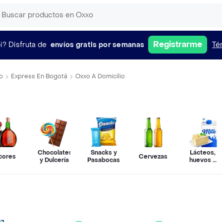
Registrarme
i?
Disfruta de
envíos gratis por semanas
Té
o
Express En Bogotá
Oxxo A Domicilio
Chocolates
Snacks y
Lácteos,
cores
Cervezas
y Dulcería
Pasabocas
huevos y
refrigerado