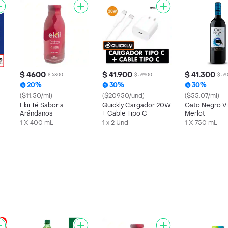
$ 4600
$ 41.900
$ 41.300
$ 5800
$ 59.900
$ 59
20%
30%
30%
($11.50/ml)
($20950/und)
($55.07/ml)
Ekii Té Sabor a
Quickly Cargador 20W
Gato Negro Vi
Arándanos
+ Cable Tipo C
Merlot
1 X 400 mL
1 x 2 Und
1 X 750 mL