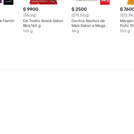
$ 9900
$ 2500
$ 760
($60/g)
($73.53/g)
($72.39
 Flamin'
De Todito Snack Sabor
Doritos Nachos de
Margari
Bbq 165 g
Maíz Sabor a Mega
Pollo 1
Queso 34 g
165 g
34 g
105 g