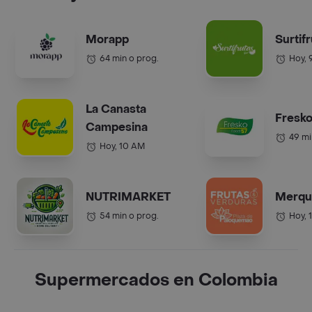
Morapp
Surtif
64 min o prog.
Hoy, 
La Canasta
Fresko
Campesina
49 mi
Hoy, 10 AM
NUTRIMARKET
Merqu
54 min o prog.
Hoy, 
Supermercados en Colombia