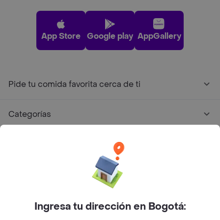
App Store
Google play
AppGallery
Pide tu comida favorita cerca de ti
Categorías
Únete a Rappi
Sobre Rappi
Facebook
Twitter
Instagram
Ingresa tu dirección en Bogotá: