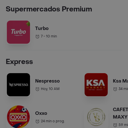
Supermercados Premium
Turbo
7 - 10 min
Express
Nespresso
Ksa M
Hoy, 10 AM
34 mi
CAFET
Oxxo
MAXY 
24 min o prog.
COL.).
59 mi