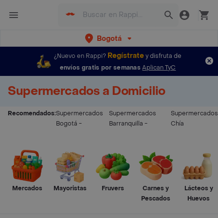
Bogotá
Regístrate
¿Nuevo en Rappi?
y disfruta de
envíos gratis por semanas
Aplican TyC
Supermercados a Domicilio
Recomendados:
Supermercados
Supermercados
Supermercados
Bogotá
-
Barranquilla
-
Chía
Mercados
Mayoristas
Fruvers
Carnes y
Lácteos y
Pescados
Huevos