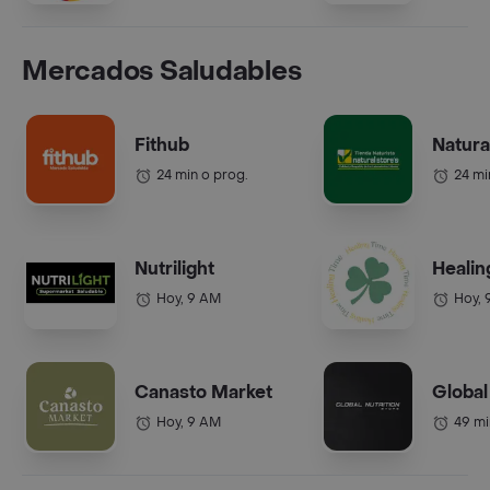
Mercados Saludables
Fithub
Natura
24 min o prog.
24 mi
Nutrilight
Healin
Hoy, 9 AM
Hoy, 
Canasto Market
Global
Hoy, 9 AM
49 mi