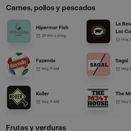
Carnes, pollos y pescados
La Bou
Hipermar Fish
Las C
29 min o prog.
Hoy, 
Fazenda
Sagal
Hoy, 9 AM
Hoy, 
Koller
The M
Hoy, 9 AM
Hoy, 
Frutas y verduras