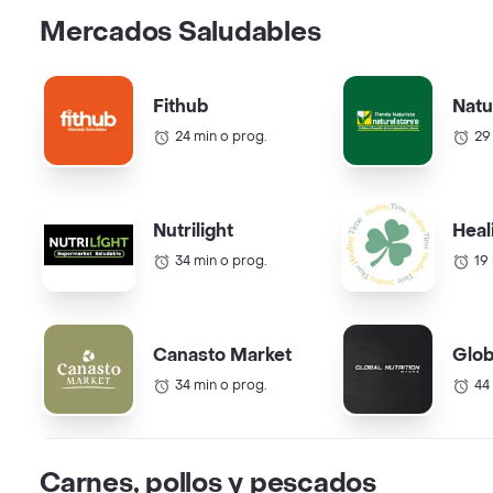
Mercados Saludables
Fithub
Natu
24 min o prog.
29
Nutrilight
Heal
34 min o prog.
19
Canasto Market
Glob
34 min o prog.
44
Carnes, pollos y pescados