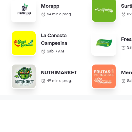
Morapp
Surt
54 min o prog.
59
La Canasta
Fres
Campesina
Sa
Sab, 7 AM
NUTRIMARKET
Mer
49 min o prog.
Sa