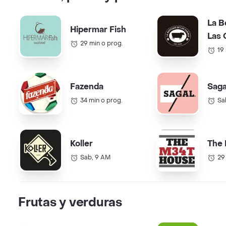
La B
Hipermar Fish
Las 
29 min o prog.
19
Fazenda
Saga
34 min o prog.
Sa
Koller
The
Sab, 9 AM
29
Frutas y verduras