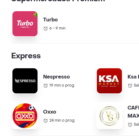
Turbo
6 - 9 min
Express
Nespresso
Ksa 
19 min o prog.
Sa
CAF
Oxxo
MAX
24 min o prog.
COL.
Sa