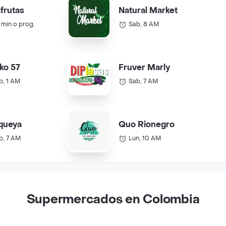
ifrutas
Natural Market
 min o prog.
Sab, 8 AM
ko 57
Fruver Marly
b, 1 AM
Sab, 7 AM
queya
Quo Rionegro
b, 7 AM
Lun, 10 AM
Supermercados en Colombia