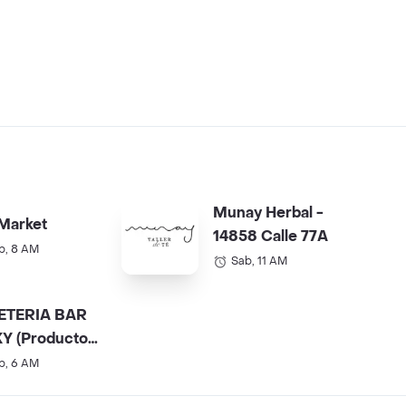
Munay Herbal -
Market
14858 Calle 77A
b, 8 AM
Sab, 11 AM
ETERIA BAR
Y (Productos
).
b, 6 AM