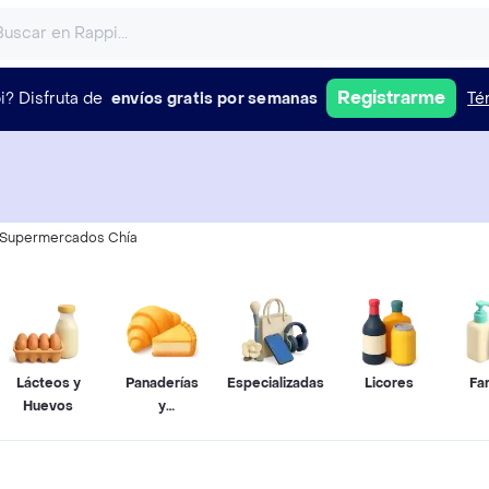
Registrarme
i?
Disfruta de
envíos gratis por semanas
Té
Supermercados Chía
Lácteos y
Panaderías
Especializadas
Licores
Fa
Huevos
y
Pastelerías