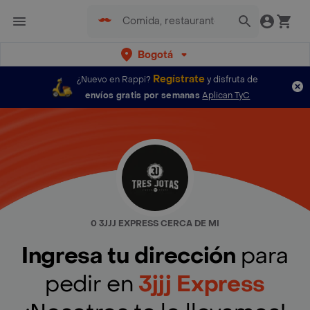
Bogotá
Regístrate
¿Nuevo en Rappi?
y disfruta de
envíos gratis por semanas
Aplican TyC
0 3JJJ EXPRESS CERCA DE MI
Ingresa tu dirección
para
pedir en
3jjj Express