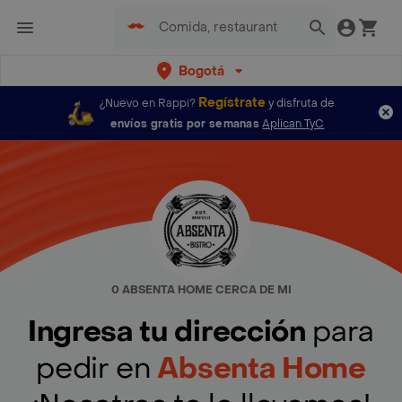
Bogotá
Regístrate
¿Nuevo en Rappi?
y disfruta de
envíos gratis por semanas
Aplican TyC
0 ABSENTA HOME CERCA DE MI
Ingresa tu dirección
para
pedir en
Absenta Home