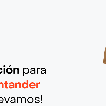
ción
para
ntander
llevamos!