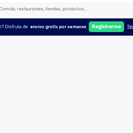
Registrarme
i?
Disfruta de
envíos gratis por semanas
Té