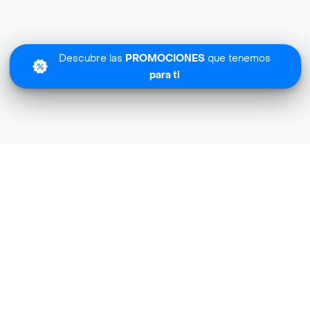
Descubre las
PROMOCIONES
que tenemos
para ti
Lo sentimos
Agrosantander no tiene cobertura en tu zona.
Descubre
otras tiendas similares
cerca de ti.
Descubrir tiendas