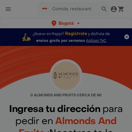
Bogotá
Regístrate
¿Nuevo en Rappi?
y disfruta de
envíos gratis por semanas
Aplican TyC
0 ALMONDS AND FRUITS CERCA DE MI
Ingresa tu dirección
para
pedir en
Almonds And