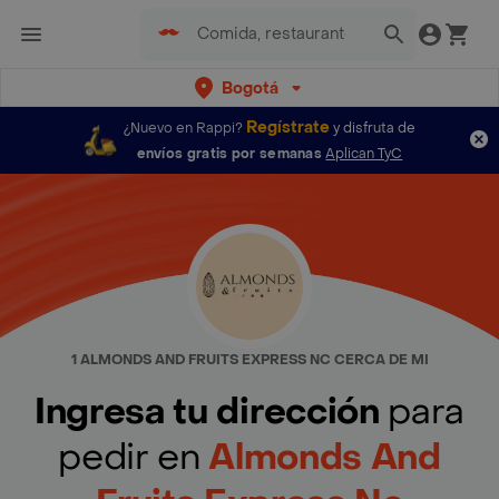
Bogotá
Regístrate
¿Nuevo en Rappi?
y disfruta de
envíos gratis por semanas
Aplican TyC
1 ALMONDS AND FRUITS EXPRESS NC CERCA DE MI
Ingresa tu dirección
para
pedir en
Almonds And