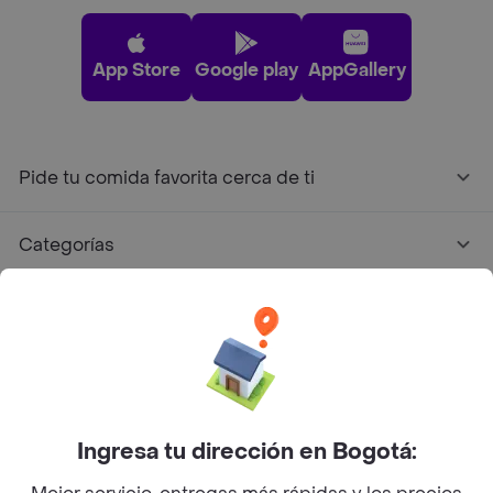
App Store
Google play
AppGallery
Pide tu comida favorita cerca de ti
Categorías
Únete a Rappi
Sobre Rappi
Facebook
Twitter
Instagram
Ingresa tu dirección en Bogotá: