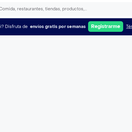
Registrarme
i?
Disfruta de
envíos gratis por semanas
Té