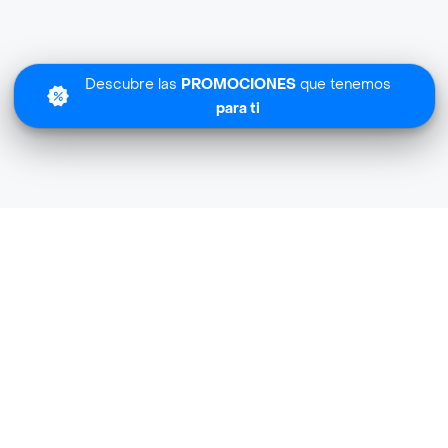
Descubre las
PROMOCIONES
que tenemos
para ti
Lo sentimos
Animal Store En Casa no tiene cobertura en tu zona.
Descubre
otras tiendas similares
cerca de ti.
Descubrir tiendas