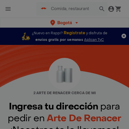
Bogotá
Regístrate
¿Nuevo en Rappi?
y disfruta de
envíos gratis por semanas
Aplican TyC
2 ARTE DE RENACER CERCA DE MI
Ingresa tu dirección
para
pedir en
Arte De Renacer