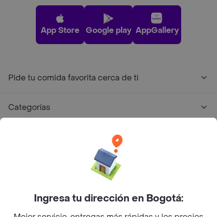
App Store
Google play
AppGallery
Pide tu comida favorita cerca de ti
Categorías
Únete a Rappi
Sobre Rappi
Facebook
Twitter
Instagram
Ingresa tu dirección en Bogotá:
Mejor servicio, entregas más rápidas y los precios