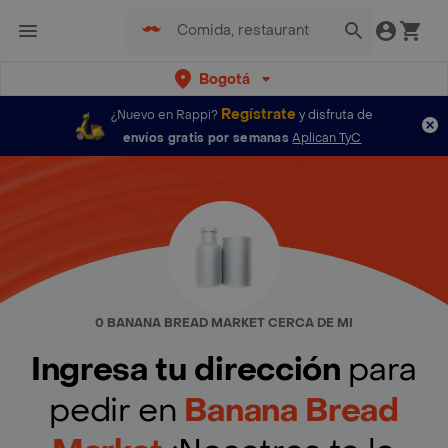
Bogotá
Regístrate
¿Nuevo en Rappi?
y disfruta de
envíos gratis por semanas
Aplican TyC
0 BANANA BREAD MARKET CERCA DE MI
Ingresa tu dirección
para
pedir en
Banana Bread