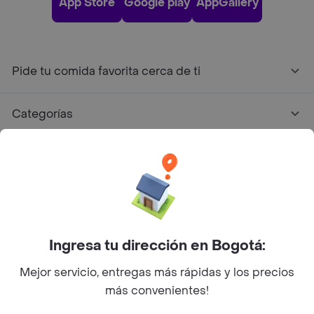
App Store
Google play
AppGallery
Pide tu comida favorita cerca de ti
Categorías
Únete a Rappi
Sobre Rappi
Facebook
Twitter
Instagram
Ingresa tu dirección en Bogotá:
Mejor servicio, entregas más rápidas y los precios
©
2026
Rappi Inc. All rights reserved.
más convenientes!