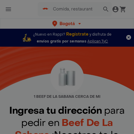
Bogotá
Regístrate
¿Nuevo en Rappi?
y disfruta de
envíos gratis por semanas
Aplican TyC
1 BEEF DE LA SABANA CERCA DE MI
Ingresa tu dirección
para
pedir en
Beef De La