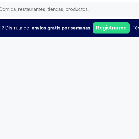
Registrarme
i?
Disfruta de
envíos gratis por semanas
Té