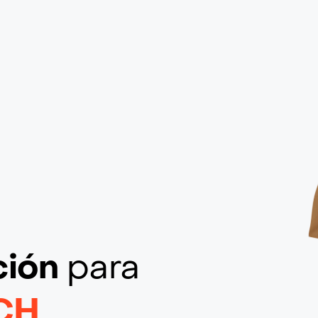
ción
para
CH