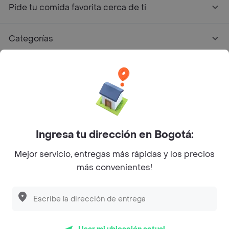
Pide tu comida favorita cerca de ti
Categorías
Únete a Rappi
Sobre Rappi
Facebook
Twitter
Instagram
Ingresa tu dirección en Bogotá:
Mejor servicio, entregas más rápidas y los precios
©
2026
Rappi Inc. All rights reserved.
más convenientes!
Descubre las
PROMOCIONES
que tenemos
para ti
Rappi S.A.S. --- NIT 900.843.898-9 --- Calle 63 # 16A-02
Bogotá D.C. --- notificacionesrappi@rappi.com