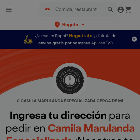
Bogotá
Regístrate
¿Nuevo en Rappi?
y disfruta de
envíos gratis por semanas
Aplican TyC
0 CAMILA MARULANDA ESPECIALIZADA CERCA DE MI
Ingresa tu dirección
para
pedir en
Camila Marulanda