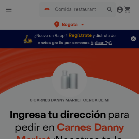
Bogotá
Regístrate
¿Nuevo en Rappi?
y disfruta de
envíos gratis por semanas
Aplican TyC
0 CARNES DANNY MARKET CERCA DE MI
Ingresa tu dirección
para
pedir en
Carnes Danny