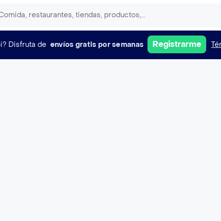
Registrarme
i?
Disfruta de
envíos gratis por semanas
Té