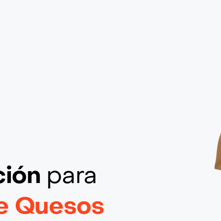
ción
para
e Quesos