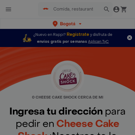
Bogotá
Regístrate
¿Nuevo en Rappi?
y disfruta de
envíos gratis por semanas
Aplican TyC
0 CHEESE CAKE SHOCK CERCA DE MI
Ingresa tu dirección
para
pedir en
Cheese Cake