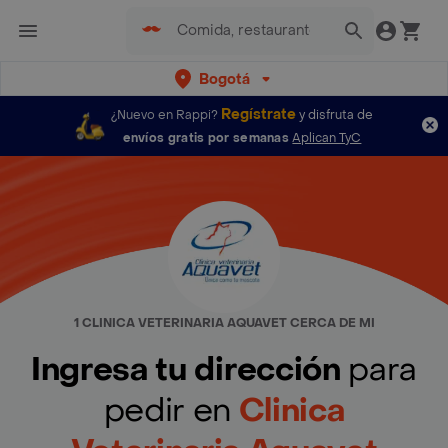
Bogotá
Regístrate
¿Nuevo en Rappi?
y disfruta de
envíos gratis por semanas
Aplican TyC
1 CLINICA VETERINARIA AQUAVET CERCA DE MI
Ingresa tu dirección
para
pedir en
Clinica