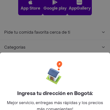
App Store
Google play
AppGallery
Pide tu comida favorita cerca de ti
Categorías
Únete a Rappi
Sobre Rappi
Facebook
Twitter
Instagram
Ingresa tu dirección en Bogotá:
Mejor servicio, entregas más rápidas y los precios
©
2026
Rappi Inc. All rights reserved.
más convenientes!