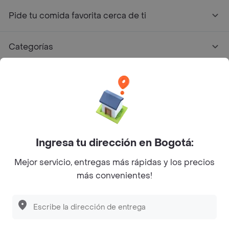
Pide tu comida favorita cerca de ti
Categorías
Únete a Rappi
Sobre Rappi
Facebook
Twitter
Instagram
Ingresa tu dirección en Bogotá:
Mejor servicio, entregas más rápidas y los precios
©
2026
Rappi Inc. All rights reserved.
más convenientes!
Descubre las
PROMOCIONES
que tenemos
para ti
Rappi S.A.S. --- NIT 900.843.898-9 --- Calle 63 # 16A-02