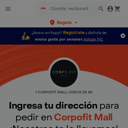
Bogotá
Regístrate
¿Nuevo en Rappi?
y disfruta de
envíos gratis por semanas
Aplican TyC
1 CORPOFIT MALL CERCA DE MI
Ingresa tu dirección
para
pedir en
Corpofit Mall