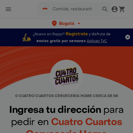
Bogotá
Regístrate
¿Nuevo en Rappi?
y disfruta de
envíos gratis por semanas
Aplican TyC
0 CUATRO CUARTOS CERVECERIA HOME CERCA DE MI
Ingresa tu dirección
para
pedir en
Cuatro Cuartos