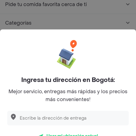
Pide tu comida favorita cerca de ti
Categorías
Únete a Rappi
Sobre Rappi
Facebook
Twitter
Instagram
Ingresa tu dirección en Bogotá:
Mejor servicio, entregas más rápidas y los precios
©
2026
Rappi Inc. All rights reserved.
más convenientes!
Descubre las
PROMOCIONES
que tenemos
para ti
Rappi S.A.S. --- NIT 900.843.898-9 --- Calle 63 # 16A-02
Bogotá D.C. --- notificacionesrappi@rappi.com