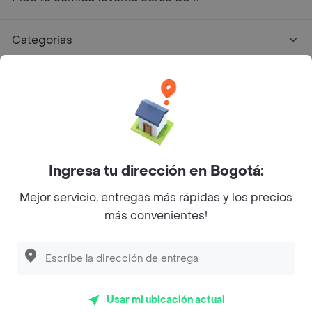
Categorías
Únete a Rappi
Sobre Rappi
Facebook
Twitter
Instagram
Ingresa tu dirección en Bogotá:
Mejor servicio, entregas más rápidas y los precios
©
2026
Rappi Inc. All rights reserved.
más convenientes!
Descubre las
PROMOCIONES
que tenemos
para ti
Rappi S.A.S. --- NIT 900.843.898-9 --- Calle 63 # 16A-02
Bogotá D.C. --- notificacionesrappi@rappi.com
Usar mi ubicación actual