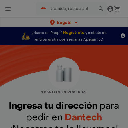
Bogotá
Regístrate
¿Nuevo en Rappi?
y disfruta de
envíos gratis por semanas
Aplican TyC
1 DANTECH CERCA DE MI
Ingresa tu dirección
para
pedir en
Dantech