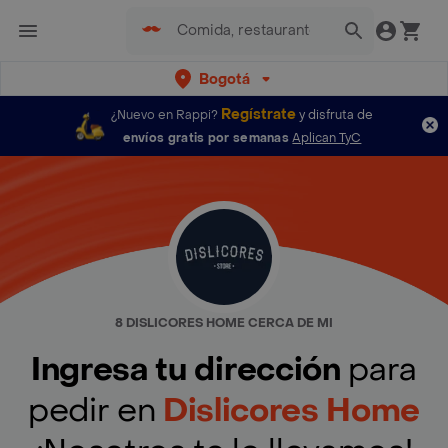
Bogotá
Regístrate
¿Nuevo en Rappi?
y disfruta de
envíos gratis por semanas
Aplican TyC
8 DISLICORES HOME CERCA DE MI
Ingresa tu dirección
para
pedir en
Dislicores Home