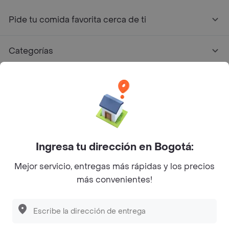
Pide tu comida favorita cerca de ti
Categorías
Únete a Rappi
Sobre Rappi
Facebook
Twitter
Instagram
Ingresa tu dirección en Bogotá:
Mejor servicio, entregas más rápidas y los precios
©
2026
Rappi Inc. All rights reserved.
más convenientes!
Descubre las
PROMOCIONES
que tenemos
para ti
Rappi S.A.S. --- NIT 900.843.898-9 --- Calle 63 # 16A-02