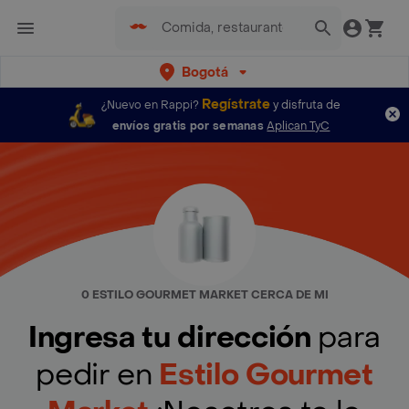
Bogotá
Regístrate
¿Nuevo en Rappi?
y disfruta de
envíos gratis por semanas
Aplican TyC
0 ESTILO GOURMET MARKET CERCA DE MI
Ingresa tu dirección
para
pedir en
Estilo Gourmet