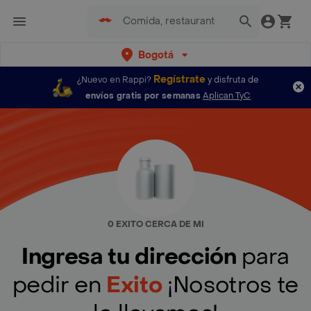
Bogotá
Regístrate
¿Nuevo en Rappi?
y disfruta de
envíos gratis por semanas
Aplican TyC
0 EXITO CERCA DE MI
Ingresa tu dirección
para
pedir en
Exito
¡Nosotros te