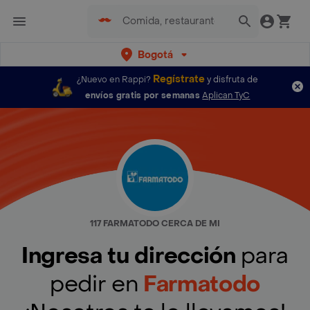
Bogotá
Regístrate
¿Nuevo en Rappi?
y disfruta de
envíos gratis por semanas
Aplican TyC
117 FARMATODO CERCA DE MI
Ingresa tu dirección
para
pedir en
Farmatodo