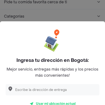
Pide tu comida favorita cerca de ti
Categorías
Únete a Rappi
Sobre Rappi
Facebook
Twitter
Instagram
Ingresa tu dirección en Bogotá:
Mejor servicio, entregas más rápidas y los precios
©
2026
Rappi Inc. All rights reserved.
más convenientes!
Descubre las
PROMOCIONES
que tenemos
para ti
Rappi S.A.S. --- NIT 900.843.898-9 --- Calle 63 # 16A-02
Bogotá D.C. --- notificacionesrappi@rappi.com
Usar mi ubicación actual