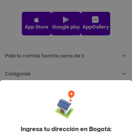
App Store
Google play
AppGallery
Pide tu comida favorita cerca de ti
Categorías
Únete a Rappi
Sobre Rappi
Facebook
Twitter
Instagram
Ingresa tu dirección en Bogotá: