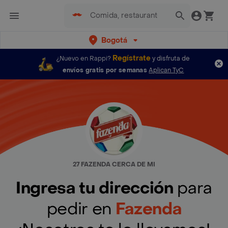
Bogotá
Regístrate
¿Nuevo en Rappi?
y disfruta de
envíos gratis por semanas
Aplican TyC
27 FAZENDA CERCA DE MI
Ingresa tu dirección
para
pedir en
Fazenda