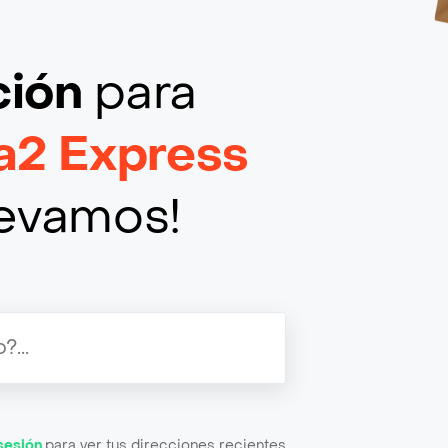
ción
para
a2 Express
llevamos!
 sesión
para ver tus direcciones recientes